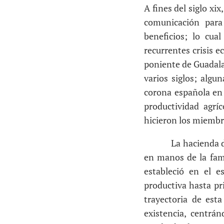
A fines del siglo xi
comunicación para
beneficios; lo cua
recurrentes crisis e
poniente de Guadalaj
varios siglos; algu
corona española en 
productividad agrí
hicieron los miembro
La hacienda de El C
en manos de la fami
estableció en el 
productiva hasta pri
trayectoria de est
existencia, centrá