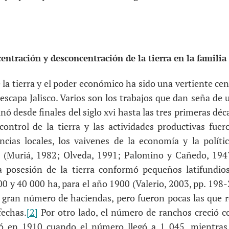
entración y desconcentración de la tierra en la famili
la tierra y el poder económico ha sido una vertiente cent
escapa Jalisco. Varios son los trabajos que dan seña de 
nó desde finales del siglo xvi hasta las tres primeras dé
ontrol de la tierra y las actividades productivas fue
ncias locales, los vaivenes de la economía y la políti
 (Muriá, 1982; Olveda, 1991; Palomino y Cañedo, 1947,
 la posesión de la tierra conformó pequeños latifundio
0 y 40 000 ha, para el año 1900 (Valerio, 2003, pp. 198-
n gran número de haciendas, pero fueron pocas las que 
fechas.
[2]
Por otro lado, el número de ranchos creció 
ó en 1910 cuando el número llegó a 1 045, mientras