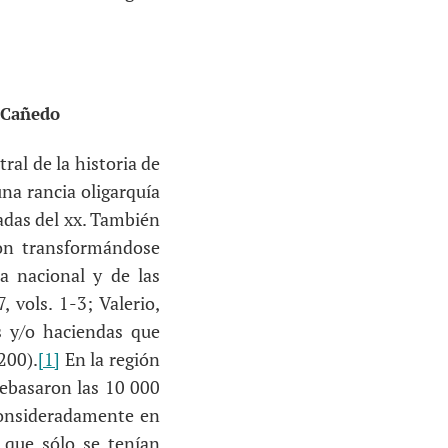
a Cañedo
ral de la historia de
una rancia oligarquía
cadas del xx. También
ron transformándose
ca nacional y de las
 vols. 1-3; Valerio,
s y/o haciendas que
200).
[1]
En la región
rebasaron las 10 000
consideradamente en
 que sólo se tenían