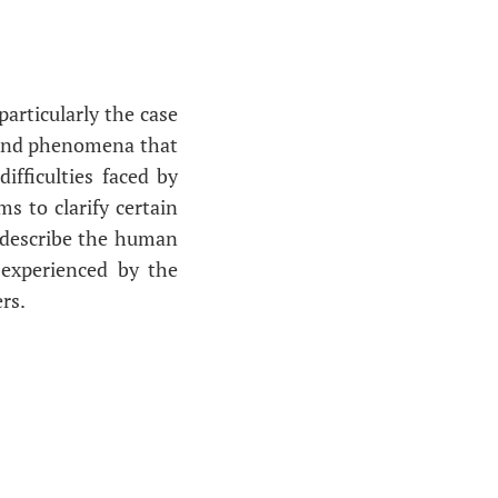
particularly the case
s and phenomena that
fficulties faced by
ms to clarify certain
, describe the human
 experienced by the
rs.