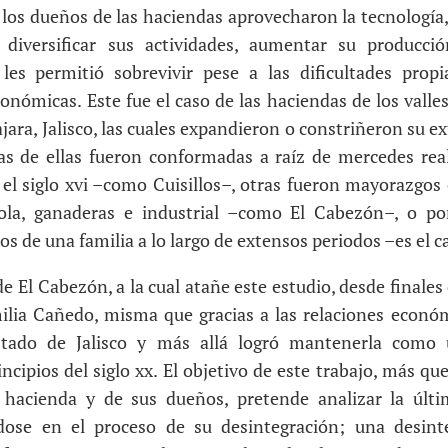
x, los dueños de las haciendas aprovecharon la tecnología, 
 diversificar sus actividades, aumentar su producci
l les permitió sobrevivir pese a las dificultades prop
conómicas. Este fue el caso de las haciendas de los valle
ara, Jalisco, las cuales expandieron o constriñeron su ex
nas de ellas fueron conformadas a raíz de mercedes rea
el siglo xvi –como Cuisillos–, otras fueron mayorazgos
cola, ganaderas e industrial –como El Cabezón–, o po
s de una familia a lo largo de extensos periodos –es el c
abezón, a la cual atañe este estudio, desde finales de
lia Cañedo, misma que gracias a las relaciones económ
estado de Jalisco y más allá logró mantenerla como 
ncipios del siglo xx. El objetivo de este trabajo, más qu
a hacienda y de sus dueños, pretende analizar la últi
ndose en el proceso de su desintegración; una desint