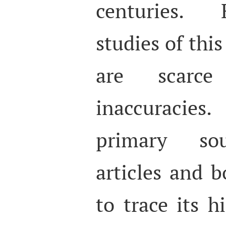
centuries. 
studies of th
are scarc
inaccuracies
primary sou
articles and 
to trace its h