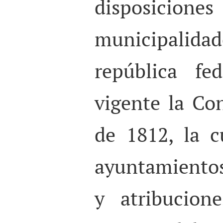
disposici
municipalidad
república fe
vigente la Co
de 1812, la c
ayuntamientos
y atribucion