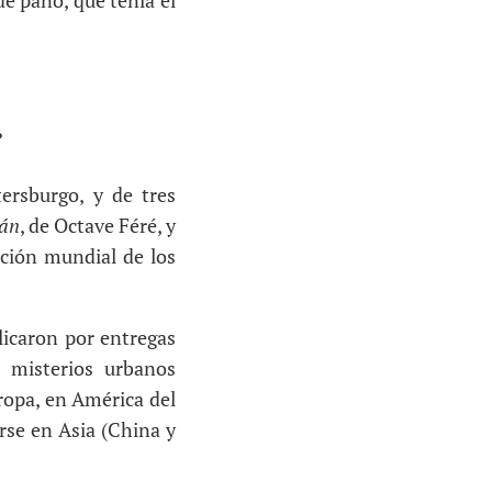
de paño, que tenía el
?
ersburgo, y de tres
uán
, de Octave Féré, y
ación mundial de los
licaron por entregas
s misterios urbanos
ropa, en América del
arse en Asia (China y