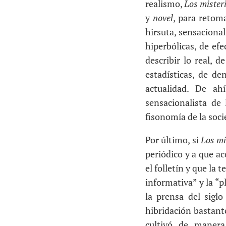
realismo,
Los mister
y
novel
, para retoma
hirsuta, sensacional
hiperbólicas, de ef
describir lo real, 
estadísticas, de de
actualidad. De ah
sensacionalista de
fisonomía de la soc
Por último, si
Los mi
periódico y a que a
el folletín y que la 
informativa” y la “p
la prensa del siglo
hibridación bastant
cultivó de maner