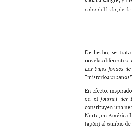
sudaba sangre; y mec
color del lodo, de d
De hecho, se trata
novelas diferentes:
Los
bajos fondos de
“misterios urbanos” 
En efecto, inspirad
en el
Journal des 
constituyen una neb
Norte, en América L
Japón) al cambio de 