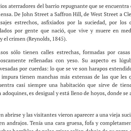
rios aterradores del barrio repugnante que se encuentra
ensa. De John Street a Saffron Hill, de West Street a Cl
sajes estrechos, asfixiados por la suciedad, por los o
ados por gente que nació, que vive y muere en medi
 y el crimen (Reynolds, 1845).
nsos sólo tienen calles estrechas, formadas por casas
toscamente rellenadas con yeso. Su aspecto es lúgub
vesadas por cuerdas: lo que se ve son harapos extendido
 impura tienen manchas más extensas de las que les qu
uentra casi siempre una habitación que sirve de tien
in adoquines, es desigual y está lleno de hoyos, donde se a
 abrirse y las visitantes vieron aparecer a una vieja suci
 en andrajos. Tenía una cara gruesa, fofa y completamen