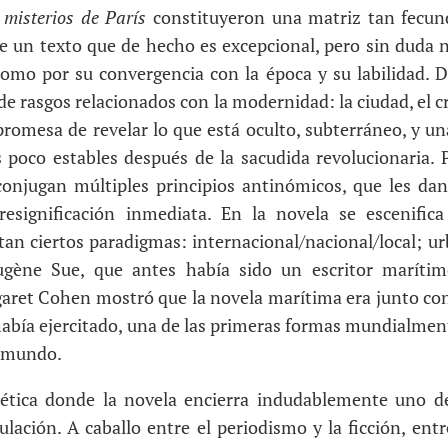
 misterios de París
constituyeron una matriz tan fecund
e un texto que de hecho es excepcional, pero sin duda n
 como por su convergencia con la época y su labilidad. D
de rasgos relacionados con la modernidad: la ciudad, el c
a promesa de revelar lo que está oculto, subterráneo, y un
s poco estables después de la sacudida revolucionaria.
conjugan múltiples principios antinómicos, que les da
resignificación inmediata. En la novela se escenific
tan ciertos paradigmas: internacional/nacional/local; ur
ugène Sue, que antes había sido un escritor marítim
ret Cohen mostró que la novela marítima era junto con 
 había ejercitado, una de las primeras formas mundialmen
-mundo.
oética donde la novela encierra indudablemente uno de
lación. A caballo entre el periodismo y la ficción, ent