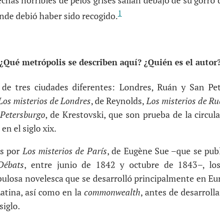
has horribles de pelos grises salían debajo de su gorro 
1
onde debió haber sido recogido.
¿Qué metrópolis se describen aquí? ¿Quién es el autor
 de tres ciudades diferentes: Londres, Ruán y San Pet
Los misterios de Londres
, de Reynolds,
Los misterios de R
 Petersburgo
, de Krestovski, que son prueba de la circul
en el siglo xix.
os por
Los misterios de París
, de Eugène Sue –que se pub
Débats
, entre junio de 1842 y octubre de 1843–, lo
ulosa novelesca que se desarrolló principalmente en Eu
atina, así como en la
commonwealth
, antes de desarroll
siglo.