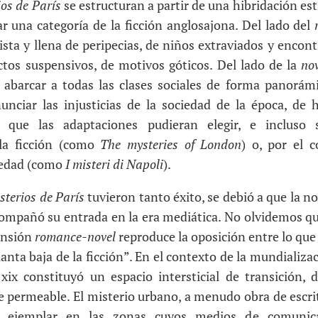
ios de París
se estructuran a partir de una hibridación es
r una categoría de la ficción anglosajona. Del lado del
ista y llena de peripecias, de niños extraviados y encon
ectos suspensivos, de motivos góticos. Del lado de la
no
de abarcar a todas las clases sociales de forma panorám
nunciar las injusticias de la sociedad de la época, de
í que las adaptaciones pudieran elegir, e incluso s
 la ficción (como
The mysteries of London
) o, por el c
iedad (como
I misteri di Napoli
).
sterios de París
tuvieron tanto éxito, se debió a que la no
compañó su entrada en la era mediática. No olvidemos qu
tensión
romance-novel
reproduce la oposición entre lo que 
lanta baja de la ficción”. En el contexto de la mundializa
 xix constituyó un espacio intersticial de transición, 
e permeable. El misterio urbano, a menudo obra de escrit
a ejemplar en las zonas cuyos medios de comunic