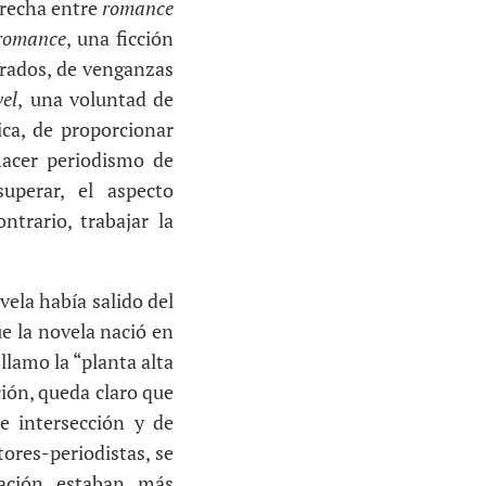
trecha entre
romance
romance
, una ficción
trados, de venganzas
vel
,
una voluntad de
ica, de proporcionar
 hacer periodismo de
uperar, el aspecto
ontrario, trabajar la
vela había salido del
e la novela nació en
llamo la “planta alta
ción, queda claro que
de intersección y de
ores-periodistas, se
ación estaban más