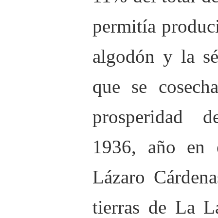
permitía produc
algodón y la sé
que se cosech
prosperidad d
1936, año en e
Lázaro Cárdenas
tierras de La L