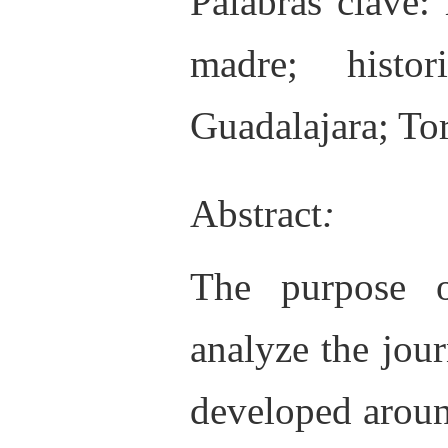
Palabras clave
:
madre; histo
Guadalajara; To
Abstract
:
The purpose o
analyze the jour
developed arou