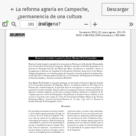
Volver a los detalles del artículo
←
La reforma agraria en Campeche,
Descargar
¿permanencia de una cultura
indígena?