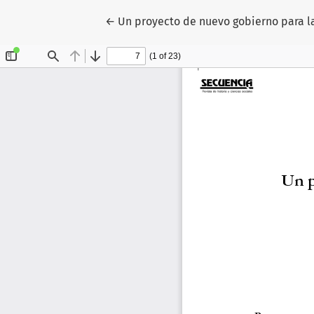
Volver a los detalles del artículo
←
Un proyecto de nuevo gobierno para la