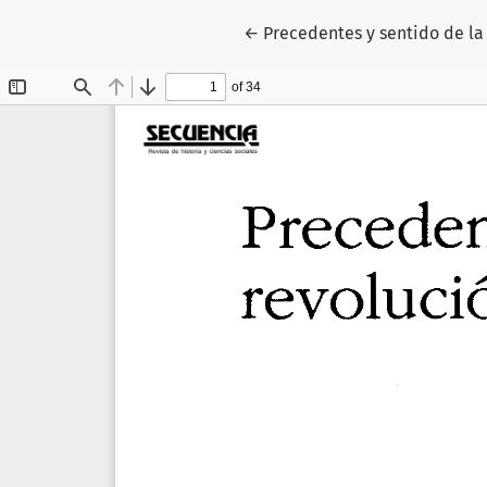
Volver a los detalles del art
←
Precedentes y sentido de la