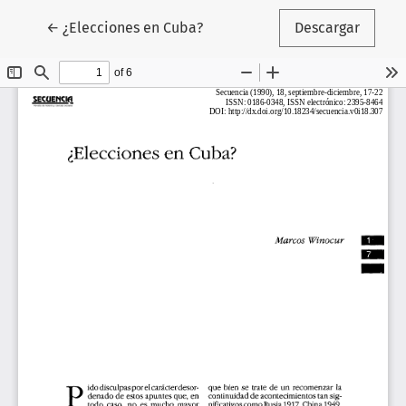
Volver a los detalles del artículo
←
¿Elecciones en Cuba?
Descargar