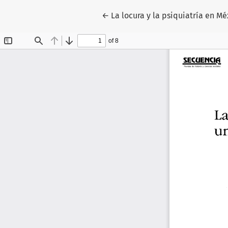
Volver a los detalles del artícul
←
La locura y la psiquiatría en Mé