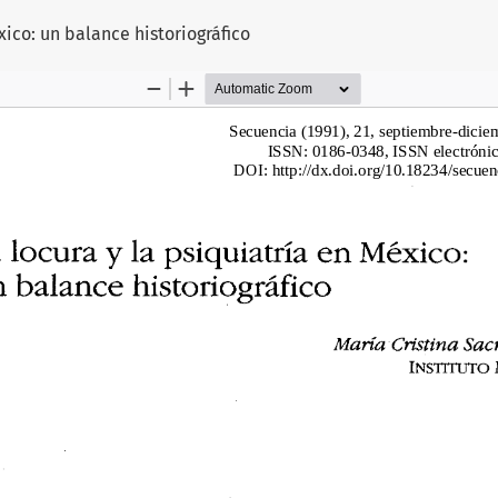
o
xico: un balance historiográfico