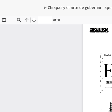
Volver a los detalles del artículo
←
Chiapas y el arte de gobernar : apu