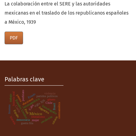
La colaboración entre el SERE y las autoridades
mexicanas en el traslado de los republicanos españoles
a México, 1939
PDF
Palabras clave
porfiriato
historia oral
violencia
Estado
prensa
trabajo
partidos políticos
latinoamérica
elecciones
género
siglo XIX
Estados Unidos
Chile
centroamérica
Brasil
.
Cuba
historiografía
frontera
Caribe
Argentina
Perú
España
México
revolución
liberalismo
colonia
historia
democracia
mujer
guerra fría