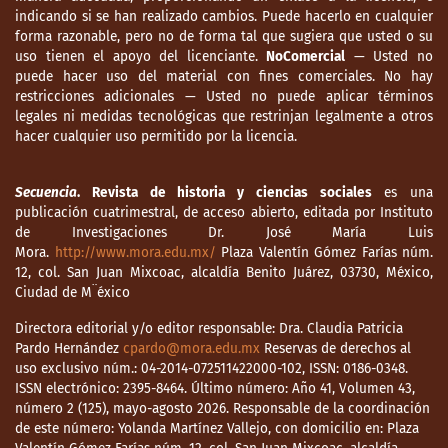
indicando si se han realizado cambios. Puede hacerlo en cualquier
forma razonable, pero no de forma tal que sugiera que usted o su
uso tienen el apoyo del licenciante.
NoComercial
— Usted no
puede hacer uso del material con fines comerciales. No hay
restricciones adicionales — Usted no puede aplicar términos
legales ni medidas tecnológicas que restrinjan legalmente a otros
hacer cualquier uso permitido por la licencia.
Secuencia
. Revista de historia y ciencias sociales
es una
publicación cuatrimestral, de acceso abierto, editada por Instituto
de Investigaciones Dr. José María Luis
Mora.
http://www.mora.edu.mx/
Plaza Valentín Gómez Farías núm.
12, col. San Juan Mixcoac, alcaldía Benito Juárez, 03730, México,
Ciudad de M¨éxico
Directora editorial y/o editor responsable: Dra. Claudia Patricia
Pardo Hernández
cpardo@mora.edu.mx
Reservas de derechos al
uso exclusivo núm.: 04-2014-072511422000-102, ISSN: 0186-0348.
ISSN electrónico: 2395-8464. Último número: Año 41, Volumen 43,
número 2 (125), mayo-agosto 2026. Responsable de la coordinación
de este número: Yolanda Martínez Vallejo, con domicilio en: Plaza