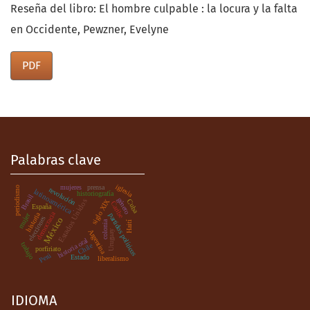
Reseña del libro: El hombre culpable : la locura y la falta
en Occidente, Pewzner, Evelyne
PDF
Palabras clave
iglesia
mujeres
prensa
periodismo
revolución
latinoamérica
historiografía
Brasil
género
Estados Unidos
siglo XIX
Cuba
Caribe
España
.
democracia
historia
mujer
partidos políticos
elecciones
México
colonia
Haití
Argentina
Uruguay
historia oral
trabajo
Chile
porfiriato
Perú
Estado
liberalismo
IDIOMA