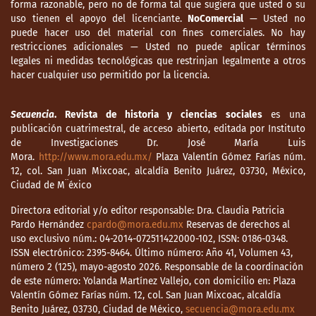
forma razonable, pero no de forma tal que sugiera que usted o su
uso tienen el apoyo del licenciante.
NoComercial
— Usted no
puede hacer uso del material con fines comerciales. No hay
restricciones adicionales — Usted no puede aplicar términos
legales ni medidas tecnológicas que restrinjan legalmente a otros
hacer cualquier uso permitido por la licencia.
Secuencia
. Revista de historia y ciencias sociales
es una
publicación cuatrimestral, de acceso abierto, editada por Instituto
de Investigaciones Dr. José María Luis
Mora.
http://www.mora.edu.mx/
Plaza Valentín Gómez Farías núm.
12, col. San Juan Mixcoac, alcaldía Benito Juárez, 03730, México,
Ciudad de M¨éxico
Directora editorial y/o editor responsable: Dra. Claudia Patricia
Pardo Hernández
cpardo@mora.edu.mx
Reservas de derechos al
uso exclusivo núm.: 04-2014-072511422000-102, ISSN: 0186-0348.
ISSN electrónico: 2395-8464. Último número: Año 41, Volumen 43,
número 2 (125), mayo-agosto 2026. Responsable de la coordinación
de este número: Yolanda Martínez Vallejo, con domicilio en: Plaza
Valentín Gómez Farías núm. 12, col. San Juan Mixcoac, alcaldía
Benito Juárez, 03730, Ciudad de México,
secuencia@mora.edu.mx