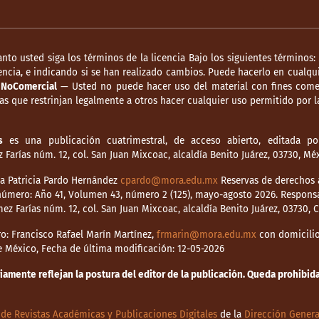
anto usted siga los términos de la licencia Bajo los siguientes términos:
ncia, e indicando si se han realizado cambios. Puede hacerlo en cualqui
.
NoComercial
— Usted no puede hacer uso del material con fines comer
s que restrinjan legalmente a otros hacer cualquier uso permitido por la
s
es una publicación cuatrimestral, de acceso abierto, editada por
Farías núm. 12, col. San Juan Mixcoac, alcaldía Benito Juárez, 03730, M
dia Patricia Pardo Hernández
cpardo@mora.edu.mx
Reservas de derechos a
o número: Año 41, Volumen 43, número 2 (125), mayo-agosto 2026. Respons
mez Farías núm. 12, col. San Juan Mixcoac, alcaldía Benito Juárez, 03730,
o: Francisco Rafael Marín Martínez,
frmarin@mora.edu.mx
con domicilio 
de México, Fecha de última modificación: 12-05-2026
mente reflejan la postura del editor de la publicación. Queda prohibida 
de Revistas Académicas y Publicaciones Digitales
de la
Dirección Genera