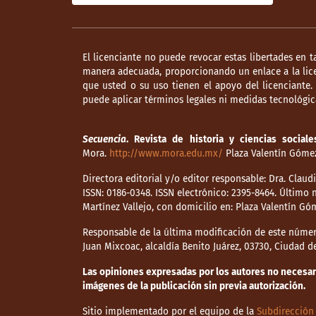
El licenciante no puede revocar estas libertades en t
manera adecuada, proporcionando un enlace a la lice
que usted o su uso tienen el apoyo del licenciante
puede aplicar términos legales ni medidas tecnológica
Secuencia
. Revista de historia y ciencias sociale
Mora.
http://www.mora.edu.mx/
Plaza Valentín Gómez 
Directora editorial y/o editor responsable: Dra. Clau
ISSN: 0186-0348. ISSN electrónico: 2395-8464. Últim
Martínez Vallejo, con domicilio en: Plaza Valentín Gó
Responsable de la última modificación de este númer
Juan Mixcoac, alcaldía Benito Juárez, 03730, Ciudad 
Las opiniones expresadas por los autores no necesaria
imágenes de la publicación sin previa autorización.
Sitio implementado por el equipo de la
Subdirección 