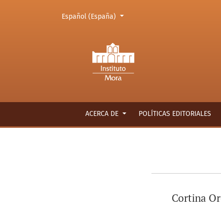
Cambiar el idioma. El actual es:
Español (España)
Detalles de autor/a
ACERCA DE
POLÍTICAS EDITORIALES
Cortina Or