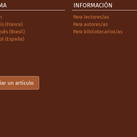
MA
INFORMACIÓN
h
Para lectores/as
is (France)
Para autores/as
uês (Brasil)
Para bibliotecarios/as
ol (España)
iar un artículo