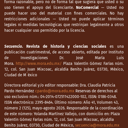
forma razonable, pero no de forma tal que sugiera que usted o su
uso tienen el apoyo del licenciante.
NoComercial
— Usted no
puede hacer uso del material con fines comerciales. No hay
restricciones adicionales — Usted no puede aplicar términos
legales ni medidas tecnológicas que restrinjan legalmente a otros
hacer cualquier uso permitido por la licencia.
Secuencia
. Revista de historia y ciencias sociales
es una
publicación cuatrimestral, de acceso abierto, editada por Instituto
de Investigaciones Dr. José María Luis
Mora.
http://www.mora.edu.mx/
Plaza Valentín Gómez Farías núm.
12, col. San Juan Mixcoac, alcaldía Benito Juárez, 03730, México,
Ciudad de M¨éxico
Directora editorial y/o editor responsable: Dra. Claudia Patricia
Pardo Hernández
cpardo@mora.edu.mx
Reservas de derechos al
uso exclusivo núm.: 04-2014-072511422000-102, ISSN: 0186-0348.
ISSN electrónico: 2395-8464. Último número: Año 41, Volumen 43,
número 2 (125), mayo-agosto 2026. Responsable de la coordinación
de este número: Yolanda Martínez Vallejo, con domicilio en: Plaza
Valentín Gómez Farías núm. 12, col. San Juan Mixcoac, alcaldía
Benito Juárez, 03730, Ciudad de México,
secuencia@mora.edu.mx