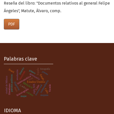
Reseña del libro: "Documentos relativos al general Felipe
Ángeles", Matute, Álvaro, comp.
PDF
Palabras clave
historia
fotografía
España
Brasil
género
revolución
prensa
elecciones
democracia
Estado
partidos políticos
latinoamérica
ciudad de México
Perú
independencia
Estados Unidos
México
Argentina
.
liberalismo
siglo XIX
Caribe
historia oral
Chile
Yucatán
Haití
historiografía
Cuba
colonia
mujeres
mujer
IDIOMA