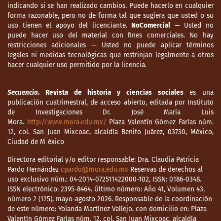
indicando si se han realizado cambios. Puede hacerlo en cualquier
forma razonable, pero no de forma tal que sugiera que usted o su
uso tienen el apoyo del licenciante.
NoComercial
— Usted no
puede hacer uso del material con fines comerciales. No hay
restricciones adicionales — Usted no puede aplicar términos
legales ni medidas tecnológicas que restrinjan legalmente a otros
hacer cualquier uso permitido por la licencia.
Secuencia
. Revista de historia y ciencias sociales
es una
publicación cuatrimestral, de acceso abierto, editada por Instituto
de Investigaciones Dr. José María Luis
Mora.
http://www.mora.edu.mx/
Plaza Valentín Gómez Farías núm.
12, col. San Juan Mixcoac, alcaldía Benito Juárez, 03730, México,
Ciudad de M¨éxico
Directora editorial y/o editor responsable: Dra. Claudia Patricia
Pardo Hernández
cpardo@mora.edu.mx
Reservas de derechos al
uso exclusivo núm.: 04-2014-072511422000-102, ISSN: 0186-0348.
ISSN electrónico: 2395-8464. Último número: Año 41, Volumen 43,
número 2 (125), mayo-agosto 2026. Responsable de la coordinación
de este número: Yolanda Martínez Vallejo, con domicilio en: Plaza
Valentín Gómez Farías núm. 12, col. San Juan Mixcoac, alcaldía