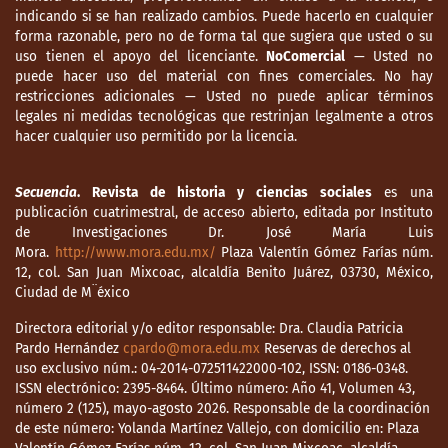
indicando si se han realizado cambios. Puede hacerlo en cualquier
forma razonable, pero no de forma tal que sugiera que usted o su
uso tienen el apoyo del licenciante.
NoComercial
— Usted no
puede hacer uso del material con fines comerciales. No hay
restricciones adicionales — Usted no puede aplicar términos
legales ni medidas tecnológicas que restrinjan legalmente a otros
hacer cualquier uso permitido por la licencia.
Secuencia
. Revista de historia y ciencias sociales
es una
publicación cuatrimestral, de acceso abierto, editada por Instituto
de Investigaciones Dr. José María Luis
Mora.
http://www.mora.edu.mx/
Plaza Valentín Gómez Farías núm.
12, col. San Juan Mixcoac, alcaldía Benito Juárez, 03730, México,
Ciudad de M¨éxico
Directora editorial y/o editor responsable: Dra. Claudia Patricia
Pardo Hernández
cpardo@mora.edu.mx
Reservas de derechos al
uso exclusivo núm.: 04-2014-072511422000-102, ISSN: 0186-0348.
ISSN electrónico: 2395-8464. Último número: Año 41, Volumen 43,
número 2 (125), mayo-agosto 2026. Responsable de la coordinación
de este número: Yolanda Martínez Vallejo, con domicilio en: Plaza