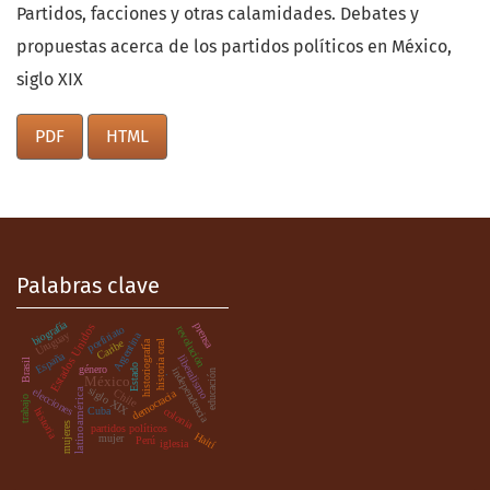
Partidos, facciones y otras calamidades. Debates y
propuestas acerca de los partidos políticos en México,
siglo XIX
PDF
HTML
Palabras clave
biografía
prensa
Estados Unidos
porfiriato
revolución
Uruguay
Argentina
Caribe
historiografía
historia oral
España
liberalismo
Brasil
Estado
género
independencia
educación
.
México
siglo XIX
elecciones
latinoamérica
Chile
democracia
trabajo
colonia
Cuba
historia
mujeres
partidos políticos
Haití
mujer
Perú
iglesia