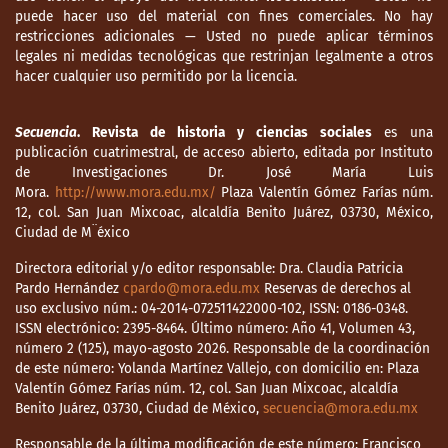
puede hacer uso del material con fines comerciales. No hay
restricciones adicionales — Usted no puede aplicar términos
legales ni medidas tecnológicas que restrinjan legalmente a otros
hacer cualquier uso permitido por la licencia.
Secuencia
. Revista de historia y ciencias sociales
es una
publicación cuatrimestral, de acceso abierto, editada por Instituto
de Investigaciones Dr. José María Luis
Mora.
http://www.mora.edu.mx/
Plaza Valentín Gómez Farías núm.
12, col. San Juan Mixcoac, alcaldía Benito Juárez, 03730, México,
Ciudad de M¨éxico
Directora editorial y/o editor responsable: Dra. Claudia Patricia
Pardo Hernández
cpardo@mora.edu.mx
Reservas de derechos al
uso exclusivo núm.: 04-2014-072511422000-102, ISSN: 0186-0348.
ISSN electrónico: 2395-8464. Último número: Año 41, Volumen 43,
número 2 (125), mayo-agosto 2026. Responsable de la coordinación
de este número: Yolanda Martínez Vallejo, con domicilio en: Plaza
Valentín Gómez Farías núm. 12, col. San Juan Mixcoac, alcaldía
Benito Juárez, 03730, Ciudad de México,
secuencia@mora.edu.mx
Responsable de la última modificación de este número: Francisco