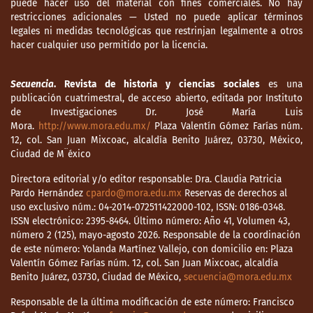
puede hacer uso del material con fines comerciales. No hay
restricciones adicionales — Usted no puede aplicar términos
legales ni medidas tecnológicas que restrinjan legalmente a otros
hacer cualquier uso permitido por la licencia.
Secuencia
. Revista de historia y ciencias sociales
es una
publicación cuatrimestral, de acceso abierto, editada por Instituto
de Investigaciones Dr. José María Luis
Mora.
http://www.mora.edu.mx/
Plaza Valentín Gómez Farías núm.
12, col. San Juan Mixcoac, alcaldía Benito Juárez, 03730, México,
Ciudad de M¨éxico
Directora editorial y/o editor responsable: Dra. Claudia Patricia
Pardo Hernández
cpardo@mora.edu.mx
Reservas de derechos al
uso exclusivo núm.: 04-2014-072511422000-102, ISSN: 0186-0348.
ISSN electrónico: 2395-8464. Último número: Año 41, Volumen 43,
número 2 (125), mayo-agosto 2026. Responsable de la coordinación
de este número: Yolanda Martínez Vallejo, con domicilio en: Plaza
Valentín Gómez Farías núm. 12, col. San Juan Mixcoac, alcaldía
Benito Juárez, 03730, Ciudad de México,
secuencia@mora.edu.mx
Responsable de la última modificación de este número: Francisco