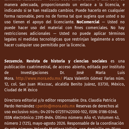
manera adecuada, proporcionando un enlace a la licencia, e
indicando si se han realizado cambios. Puede hacerlo en cualquier
forma razonable, pero no de forma tal que sugiera que usted o su
uso tienen el apoyo del licenciante.
NoComercial
— Usted no
puede hacer uso del material con fines comerciales. No hay
restricciones adicionales — Usted no puede aplicar términos
legales ni medidas tecnológicas que restrinjan legalmente a otros
hacer cualquier uso permitido por la licencia.
Secuencia
. Revista de historia y ciencias sociales
es una
publicación cuatrimestral, de acceso abierto, editada por Instituto
de Investigaciones Dr. José María Luis
Mora.
http://www.mora.edu.mx/
Plaza Valentín Gómez Farías núm.
12, col. San Juan Mixcoac, alcaldía Benito Juárez, 03730, México,
Ciudad de M¨éxico
Directora editorial y/o editor responsable: Dra. Claudia Patricia
Pardo Hernández
cpardo@mora.edu.mx
Reservas de derechos al
uso exclusivo núm.: 04-2014-072511422000-102, ISSN: 0186-0348.
ISSN electrónico: 2395-8464. Último número: Año 41, Volumen 43,
número 2 (125), mayo-agosto 2026. Responsable de la coordinación