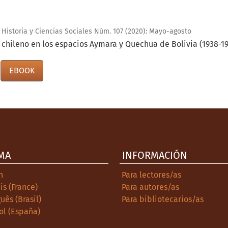
 Historia y Ciencias Sociales Núm. 107 (2020): Mayo-agosto
 chileno en los espacios Aymara y Quechua de Bolivia (1938-1
EBOOK
MA
INFORMACIÓN
h
Para lectores/as
is (France)
Para autores/as
uês (Brasil)
Para bibliotecarios/as
ol (España)