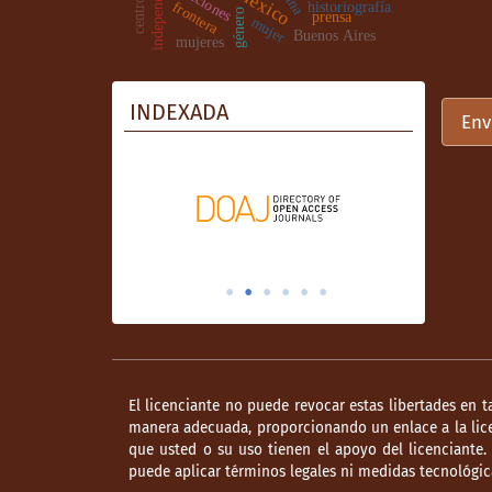
independencia
elecciones
México
frontera
historiografía
género
prensa
mujer
Buenos Aires
mujeres
INDEXADA
Env
El licenciante no puede revocar estas libertades en t
manera adecuada, proporcionando un enlace a la lice
que usted o su uso tienen el apoyo del licenciante
puede aplicar términos legales ni medidas tecnológica