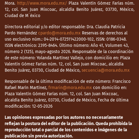
Mora.
http://www.mora.edu.mx/
Plaza Valentín Gómez Farías núm.
12, col. San Juan Mixcoac, alcaldía Benito Juárez, 03730, México,
Ciudad de M¨éxico
Directora editorial y/o editor responsable: Dra. Claudia Patricia
Pardo Hernández
cpardo@mora.edu.mx
Reservas de derechos al
uso exclusivo núm.: 04-2014-072511422000-102, ISSN: 0186-0348.
ISSN electrónico: 2395-8464. Último número: Año 41, Volumen 43,
número 2 (125), mayo-agosto 2026. Responsable de la coordinación
de este número: Yolanda Martínez Vallejo, con domicilio en: Plaza
Valentín Gómez Farías núm. 12, col. San Juan Mixcoac, alcaldía
Benito Juárez, 03730, Ciudad de México,
secuencia@mora.edu.mx
Responsable de la última modificación de este número: Francisco
Rafael Marín Martínez,
frmarin@mora.edu.mx
con domicilio en:
Plaza Valentín Gómez Farías núm. 12, col. San Juan Mixcoac,
alcaldía Benito Juárez, 03730, Ciudad de México, Fecha de última
modificación: 12-05-2026
Las opiniones expresadas por los autores no necesariamente
reflejan la postura del editor de la publicación. Queda prohibida la
reproducción total o parcial de los contenidos e imágenes de la
publicación sin previa autorización.