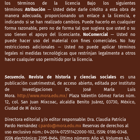
los términos de la licencia Bajo los siguientes
términos:
Atribución
— Usted debe darle crédito a esta obra de
manera adecuada, proporcionando un enlace a la licencia, e
indicando si se han realizado cambios. Puede hacerlo en cualquier
forma razonable, pero no de forma tal que sugiera que usted o su
uso tienen el apoyo del licenciante.
NoComercial
— Usted no
puede hacer uso del material con fines comerciales. No hay
restricciones adicionales — Usted no puede aplicar términos
legales ni medidas tecnológicas que restrinjan legalmente a otros
hacer cualquier uso permitido por la licencia.
Secuencia
. Revista de historia y ciencias sociales
es una
publicación cuatrimestral, de acceso abierto, editada por Instituto
de Investigaciones Dr. José María Luis
Mora.
http://www.mora.edu.mx/
Plaza Valentín Gómez Farías núm.
12, col. San Juan Mixcoac, alcaldía Benito Juárez, 03730, México,
Ciudad de M¨éxico
Directora editorial y/o editor responsable: Dra. Claudia Patricia
Pardo Hernández
cpardo@mora.edu.mx
Reservas de derechos al
uso exclusivo núm.: 04-2014-072511422000-102, ISSN: 0186-0348.
ISSN electrónico: 2395-8464. Último número: Año 41, Volumen 43,