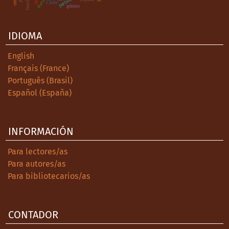
familia
Perú
Chile
género
IDIOMA
English
Français (France)
Português (Brasil)
Español (España)
INFORMACIÓN
Para lectores/as
Para autores/as
Para bibliotecarios/as
CONTADOR