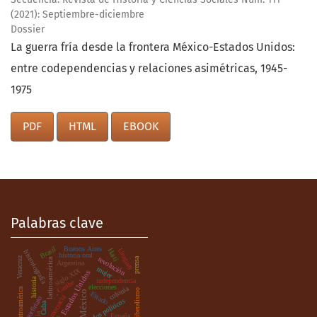
(2021): Septiembre-diciembre
Dossier
La guerra fría desde la frontera México-Estados Unidos:
entre codependencias y relaciones asimétricas, 1945-
1975
PDF
HTML
EBOOK
Palabras clave
Brasil
Buenos Aires
Haití
Uruguay
historiografía
historia oral
Veracruz
revolución
prensa
latinoamérica
Argentina
mujer
siglo XIX
Estados Unidos
historia
independencia
Caribe
elecciones
colonia
centroamérica
liberalismo
México
Estado
.
democracia
porfiriato
partidos políticos
Cuba
España