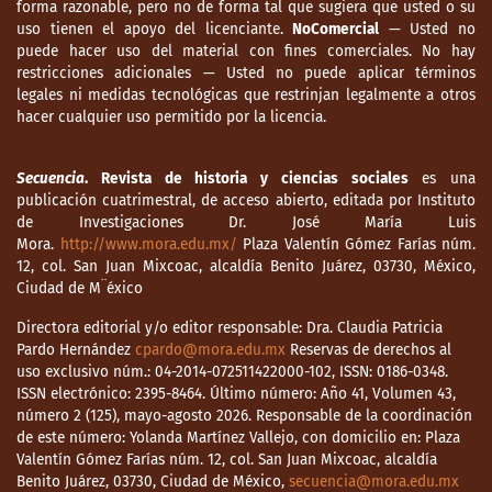
forma razonable, pero no de forma tal que sugiera que usted o su
uso tienen el apoyo del licenciante.
NoComercial
— Usted no
puede hacer uso del material con fines comerciales. No hay
restricciones adicionales — Usted no puede aplicar términos
legales ni medidas tecnológicas que restrinjan legalmente a otros
hacer cualquier uso permitido por la licencia.
Secuencia
. Revista de historia y ciencias sociales
es una
publicación cuatrimestral, de acceso abierto, editada por Instituto
de Investigaciones Dr. José María Luis
Mora.
http://www.mora.edu.mx/
Plaza Valentín Gómez Farías núm.
12, col. San Juan Mixcoac, alcaldía Benito Juárez, 03730, México,
Ciudad de M¨éxico
Directora editorial y/o editor responsable: Dra. Claudia Patricia
Pardo Hernández
cpardo@mora.edu.mx
Reservas de derechos al
uso exclusivo núm.: 04-2014-072511422000-102, ISSN: 0186-0348.
ISSN electrónico: 2395-8464. Último número: Año 41, Volumen 43,
número 2 (125), mayo-agosto 2026. Responsable de la coordinación
de este número: Yolanda Martínez Vallejo, con domicilio en: Plaza
Valentín Gómez Farías núm. 12, col. San Juan Mixcoac, alcaldía
Benito Juárez, 03730, Ciudad de México,
secuencia@mora.edu.mx