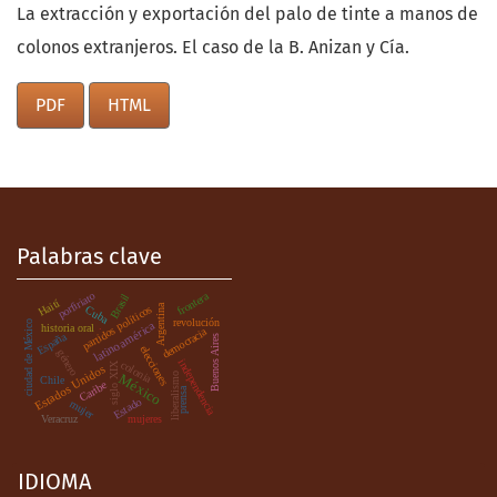
La extracción y exportación del palo de tinte a manos de
colonos extranjeros. El caso de la B. Anizan y Cía.
PDF
HTML
Palabras clave
frontera
porfiriato
Brasil
Haití
Argentina
partidos políticos
Cuba
revolución
ciudad de México
latinoamérica
.
historia oral
democracia
España
Buenos Aires
elecciones
género
independencia
colonia
siglo XIX
Estados Unidos
México
liberalismo
Chile
Caribe
prensa
Estado
mujer
mujeres
Veracruz
IDIOMA