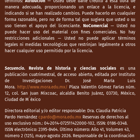
términos:
Atribución
— Usted debe darle crédito a esta obra de
manera adecuada, proporcionando un enlace a la licencia, e
indicando si se han realizado cambios. Puede hacerlo en cualquier
forma razonable, pero no de forma tal que sugiera que usted o su
uso tienen el apoyo del licenciante.
NoComercial
— Usted no
puede hacer uso del material con fines comerciales. No hay
restricciones adicionales — Usted no puede aplicar términos
legales ni medidas tecnológicas que restrinjan legalmente a otros
hacer cualquier uso permitido por la licencia.
Secuencia
. Revista de historia y ciencias sociales
es una
publicación cuatrimestral, de acceso abierto, editada por Instituto
de Investigaciones Dr. José María Luis
Mora.
http://www.mora.edu.mx/
Plaza Valentín Gómez Farías núm.
12, col. San Juan Mixcoac, alcaldía Benito Juárez, 03730, México,
Ciudad de M¨éxico
Directora editorial y/o editor responsable: Dra. Claudia Patricia
Pardo Hernández
cpardo@mora.edu.mx
Reservas de derechos al
uso exclusivo núm.: 04-2014-072511422000-102, ISSN: 0186-0348.
ISSN electrónico: 2395-8464. Último número: Año 41, Volumen 43,
número 2 (125), mayo-agosto 2026. Responsable de la coordinación