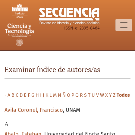
Examinar índice de autores/as
ISSN-e: 2395-8464
Examinar índice de autores/as
-
A
B
C
D
E
F
G
H
I
J
K
L
M
N
Ñ
O
P
Q
R
S
T
U
V
W
X
Y
Z
Todos
Avila Coronel, Francisco
, UNAM
A
Abalo, Esteban
, Universidad del Norte Santo