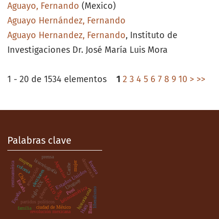
Aguayo, Fernando
(Mexico)
Aguayo Hernández, Fernando
Aguayo Hernandez, Fernando
, Instituto de
Investigaciones Dr. José María Luis Mora
1 - 20 de 1534 elementos
1
2
3
4
5
6
7
8
9
10
>
>>
Palabras clave
prensa
mujeres
democracia
historiografía
frontera
Argentina
mujer
centroamérica
Caribe
colonia
revolución
Estados Unidos
elecciones
Chile
México
Uruguay
Estado
siglo XIX
.
latinoamérica
género
liberalismo
Perú
historia oral
Cuba
España
partidos políticos
Brasil
Haití
ciudad de México
familia
revolución mexicana