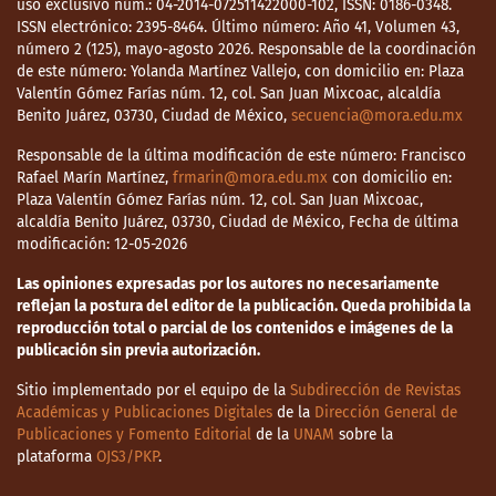
uso exclusivo núm.: 04-2014-072511422000-102, ISSN: 0186-0348.
ISSN electrónico: 2395-8464. Último número: Año 41, Volumen 43,
número 2 (125), mayo-agosto 2026. Responsable de la coordinación
de este número: Yolanda Martínez Vallejo, con domicilio en: Plaza
Valentín Gómez Farías núm. 12, col. San Juan Mixcoac, alcaldía
Benito Juárez, 03730, Ciudad de México,
secuencia@mora.edu.mx
Responsable de la última modificación de este número: Francisco
Rafael Marín Martínez,
frmarin@mora.edu.mx
con domicilio en:
Plaza Valentín Gómez Farías núm. 12, col. San Juan Mixcoac,
alcaldía Benito Juárez, 03730, Ciudad de México, Fecha de última
modificación: 12-05-2026
Las opiniones expresadas por los autores no necesariamente
reflejan la postura del editor de la publicación. Queda prohibida la
reproducción total o parcial de los contenidos e imágenes de la
publicación sin previa autorización.
Sitio implementado por el equipo de la
Subdirección de Revistas
Académicas y Publicaciones Digitales
de la
Dirección General de
Publicaciones y Fomento Editorial
de la
UNAM
sobre la
plataforma
OJS3/PKP
.