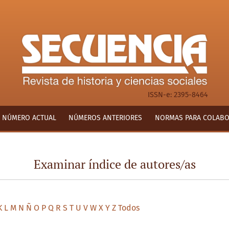
ISSN-e: 2395-8464
NÚMERO ACTUAL
NÚMEROS ANTERIORES
NORMAS PARA COLAB
Examinar índice de autores/as
K
L
M
N
Ñ
O
P
Q
R
S
T
U
V
W
X
Y
Z
Todos