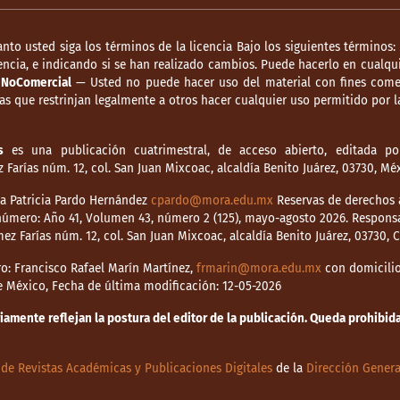
anto usted siga los términos de la licencia Bajo los siguientes términos:
ncia, e indicando si se han realizado cambios. Puede hacerlo en cualqui
.
NoComercial
— Usted no puede hacer uso del material con fines comer
s que restrinjan legalmente a otros hacer cualquier uso permitido por la
s
es una publicación cuatrimestral, de acceso abierto, editada por
Farías núm. 12, col. San Juan Mixcoac, alcaldía Benito Juárez, 03730, M
dia Patricia Pardo Hernández
cpardo@mora.edu.mx
Reservas de derechos a
o número: Año 41, Volumen 43, número 2 (125), mayo-agosto 2026. Respons
mez Farías núm. 12, col. San Juan Mixcoac, alcaldía Benito Juárez, 03730,
o: Francisco Rafael Marín Martínez,
frmarin@mora.edu.mx
con domicilio 
de México, Fecha de última modificación: 12-05-2026
mente reflejan la postura del editor de la publicación. Queda prohibida 
de Revistas Académicas y Publicaciones Digitales
de la
Dirección Genera