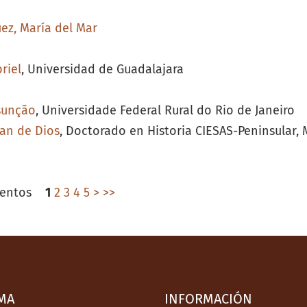
ez, María del Mar
riel
, Universidad de Guadalajara
ssunção
, Universidade Federal Rural do Rio de Janeiro
uan de Dios
, Doctorado en Historia CIESAS-Peninsular,
lementos
1
2
3
4
5
>
>>
MA
INFORMACIÓN