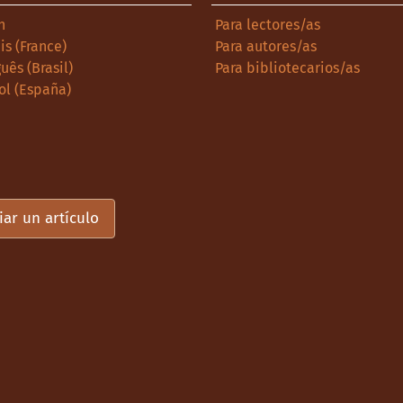
h
Para lectores/as
is (France)
Para autores/as
uês (Brasil)
Para bibliotecarios/as
ol (España)
iar un artículo