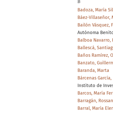
B
Badoza, María Sil
Báez-Villaseñor, 
Bailón Vásquez, 
Autónoma Benito
Balboa Navarro, 
Ballescá, Santia
Baños Ramírez, 
Banzato, Guiller
Baranda, Marta
Bárcenas García, 
Instituto de Inve
Barcos, María Fe
Barragán, Rossa
Barral, María Ele