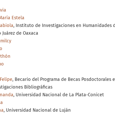
via
María Estela
Fabiola
, Instituto de Investigaciones en Humanidades 
 Juárez de Oaxaca
Imilcy
go
Othón
mo
Felipe
, Becario del Programa de Becas Posdoctorales 
stigaciones Bibliográficas
rnanda
, Universidad Nacional de La Plata-Conicet
na
na
, Universidad Nacional de Luján