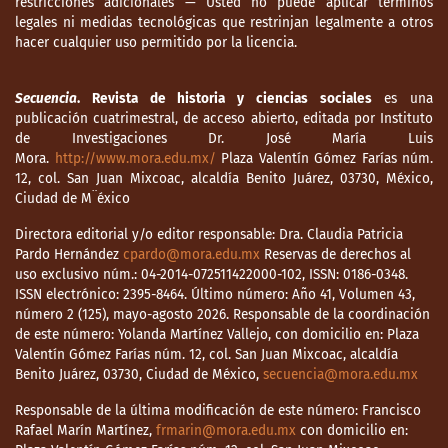
restricciones adicionales — Usted no puede aplicar términos
legales ni medidas tecnológicas que restrinjan legalmente a otros
hacer cualquier uso permitido por la licencia.
Secuencia
. Revista de historia y ciencias sociales
es una
publicación cuatrimestral, de acceso abierto, editada por Instituto
de Investigaciones Dr. José María Luis
Mora.
http://www.mora.edu.mx/
Plaza Valentín Gómez Farías núm.
12, col. San Juan Mixcoac, alcaldía Benito Juárez, 03730, México,
Ciudad de M¨éxico
Directora editorial y/o editor responsable: Dra. Claudia Patricia
Pardo Hernández
cpardo@mora.edu.mx
Reservas de derechos al
uso exclusivo núm.: 04-2014-072511422000-102, ISSN: 0186-0348.
ISSN electrónico: 2395-8464. Último número: Año 41, Volumen 43,
número 2 (125), mayo-agosto 2026. Responsable de la coordinación
de este número: Yolanda Martínez Vallejo, con domicilio en: Plaza
Valentín Gómez Farías núm. 12, col. San Juan Mixcoac, alcaldía
Benito Juárez, 03730, Ciudad de México,
secuencia@mora.edu.mx
Responsable de la última modificación de este número: Francisco
Rafael Marín Martínez,
frmarin@mora.edu.mx
con domicilio en: