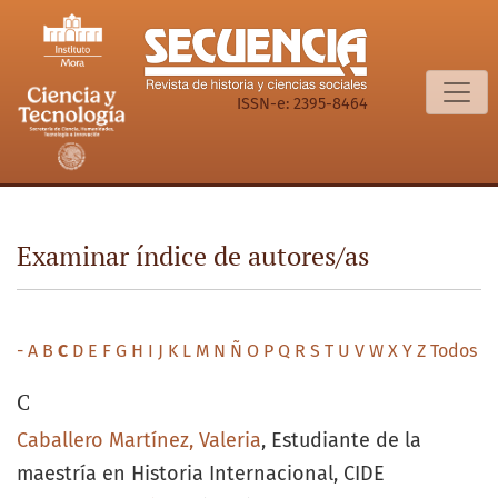
Examinar índice de autores/as
ISSN-e: 2395-8464
Examinar índice de autores/as
-
A
B
C
D
E
F
G
H
I
J
K
L
M
N
Ñ
O
P
Q
R
S
T
U
V
W
X
Y
Z
Todos
C
Caballero Martínez, Valeria
, Estudiante de la
maestría en Historia Internacional, CIDE