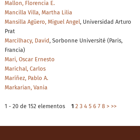
Mallon, Florencia E.
Mancilla Villa, Martha Lilia
Mansilla Agüero, Miguel Angel
, Universidad Arturo
Prat
Marcilhacy, David
, Sorbonne Université (Paris,
Francia)
Mari, Oscar Ernesto
Marichal, Carlos
Maríñez, Pablo A.
Markarian, Vania
1 - 20 de 152 elementos
1
2
3
4
5
6
7
8
>
>>