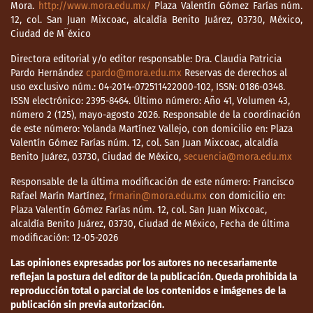
Mora.
http://www.mora.edu.mx/
Plaza Valentín Gómez Farías núm.
12, col. San Juan Mixcoac, alcaldía Benito Juárez, 03730, México,
Ciudad de M¨éxico
Directora editorial y/o editor responsable: Dra. Claudia Patricia
Pardo Hernández
cpardo@mora.edu.mx
Reservas de derechos al
uso exclusivo núm.: 04-2014-072511422000-102, ISSN: 0186-0348.
ISSN electrónico: 2395-8464. Último número: Año 41, Volumen 43,
número 2 (125), mayo-agosto 2026. Responsable de la coordinación
de este número: Yolanda Martínez Vallejo, con domicilio en: Plaza
Valentín Gómez Farías núm. 12, col. San Juan Mixcoac, alcaldía
Benito Juárez, 03730, Ciudad de México,
secuencia@mora.edu.mx
Responsable de la última modificación de este número: Francisco
Rafael Marín Martínez,
frmarin@mora.edu.mx
con domicilio en:
Plaza Valentín Gómez Farías núm. 12, col. San Juan Mixcoac,
alcaldía Benito Juárez, 03730, Ciudad de México, Fecha de última
modificación: 12-05-2026
Las opiniones expresadas por los autores no necesariamente
reflejan la postura del editor de la publicación. Queda prohibida la
reproducción total o parcial de los contenidos e imágenes de la
publicación sin previa autorización.