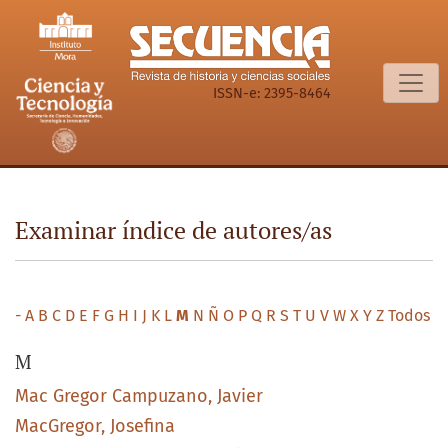
Examinar índice de autores/as
ISSN-e: 2395-8464
Examinar índice de autores/as
-
A
B
C
D
E
F
G
H
I
J
K
L
M
N
Ñ
O
P
Q
R
S
T
U
V
W
X
Y
Z
Todos
M
Mac Gregor Campuzano, Javier
MacGregor, Josefina