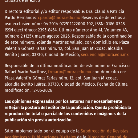
Ciudad de M¨éxico
Directora editorial y/o editor responsable: Dra. Claudia Patricia
Pardo Hernández
cpardo@mora.edu.mx
Reservas de derechos al
uso exclusivo núm.: 04-2014-072511422000-102, ISSN: 0186-0348.
ISSN electrónico: 2395-8464. Último número: Año 41, Volumen 43,
número 2 (125), mayo-agosto 2026. Responsable de la coordinación
de este número: Yolanda Martínez Vallejo, con domicilio en: Plaza
Valentín Gómez Farías núm. 12, col. San Juan Mixcoac, alcaldía
Benito Juárez, 03730, Ciudad de México,
secuencia@mora.edu.mx
Responsable de la última modificación de este número: Francisco
Rafael Marín Martínez,
frmarin@mora.edu.mx
con domicilio en:
Plaza Valentín Gómez Farías núm. 12, col. San Juan Mixcoac,
alcaldía Benito Juárez, 03730, Ciudad de México, Fecha de última
modificación: 12-05-2026
Las opiniones expresadas por los autores no necesariamente
reflejan la postura del editor de la publicación. Queda prohibida la
reproducción total o parcial de los contenidos e imágenes de la
publicación sin previa autorización.
Sitio implementado por el equipo de la
Subdirección de Revistas
Académicas y Publicaciones Digitales
de la
Dirección General de