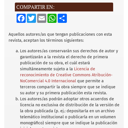
COMPARTIR EN:
F
T
E
W
S
a
w
m
h
h
c
i
a
a
a
e
t
i
t
r
b
t
l
s
e
Aquellos autores/as que tengan publicaciones con esta
o
e
A
revista, aceptan los términos siguientes:
o
r
p
k
p
Los autores/as conservarán sus derechos de autor y
garantizarán a la revista el derecho de primera
publicación de su obra, el cuál estará
simultáneamente sujeto a la
Licencia de
reconocimiento de Creative Commons Atribución-
NoComercial 4.0 Internacional
que permite a
terceros compartir la obra siempre que se indique
su autor y su primera publicación esta revista.
Los autores/as podrán adoptar otros acuerdos de
licencia no exclusiva de distribución de la versión de
la obra publicada (p. ej.: depositarla en un archivo
telemático institucional o publicarla en un volumen
monográfico) siempre que se indique la publicación