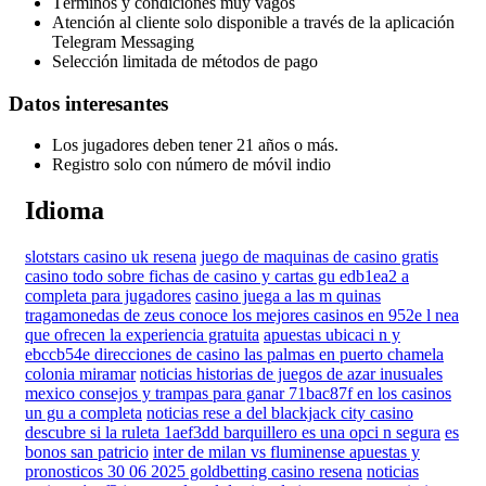
Términos y condiciones muy vagos
Atención al cliente solo disponible a través de la aplicación
Telegram Messaging
Selección limitada de métodos de pago
Datos interesantes
Los jugadores deben tener 21 años o más.
Registro solo con número de móvil indio
Idioma
slotstars casino uk resena
juego de maquinas de casino gratis
casino todo sobre fichas de casino y cartas gu edb1ea2 a
completa para jugadores
casino juega a las m quinas
tragamonedas de zeus conoce los mejores casinos en 952e l nea
que ofrecen la experiencia gratuita
apuestas ubicaci n y
ebccb54e direcciones de casino las palmas en puerto chamela
colonia miramar
noticias historias de juegos de azar inusuales
mexico consejos y trampas para ganar 71bac87f en los casinos
un gu a completa
noticias rese a del blackjack city casino
descubre si la ruleta 1aef3dd barquillero es una opci n segura
es
bonos san patricio
inter de milan vs fluminense apuestas y
pronosticos 30 06 2025 goldbetting casino resena
noticias