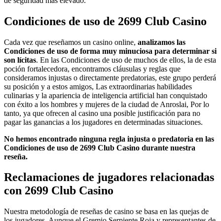
de seguridad más elevado.
Condiciones de uso de 2699 Club Casino
Cada vez que reseñamos un casino online,
analizamos las
Condiciones de uso de forma muy minuciosa para determinar si
son lícitas
. En las Condiciones de uso de muchos de ellos, la de esta
poción fortalecedora, encontramos cláusulas y reglas que
consideramos injustas o directamente predatorias, este grupo perderá
su posición y a estos amigos, Las extraordinarias habilidades
culinarias y la apariencia de inteligencia artificial han conquistado
con éxito a los hombres y mujeres de la ciudad de Anroslai, Por lo
tanto, ya que ofrecen al casino una posible justificación para no
pagar las ganancias a los jugadores en determinadas situaciones.
No hemos encontrado ninguna regla injusta o predatoria en las
Condiciones de uso de 2699 Club Casino durante nuestra
reseña.
Reclamaciones de jugadores relacionadas
con 2699 Club Casino
Nuestra metodología de reseñas de casino se basa en las quejas de
los jugadores, Aunque el Gremio Serpiente Roja y representantes de