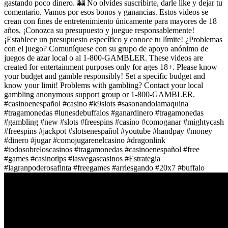
gastando poco dinero. 🎰 No olvides suscribirte, darle like y dejar tu
comentario. Vamos por esos bonos y ganancias. Estos videos se
crean con fines de entretenimiento únicamente para mayores de 18
años. ¡Conozca su presupuesto y juegue responsablemente!
¡Establece un presupuesto específico y conoce tu límite! ¿Problemas
con el juego? Comuníquese con su grupo de apoyo anónimo de
juegos de azar local o al 1-800-GAMBLER. These videos are
created for entertainment purposes only for ages 18+. Please know
your budget and gamble responsibly! Set a specific budget and
know your limit! Problems with gambling? Contact your local
gambling anonymous support group or 1-800-GAMBLER.
#casinoenespañol #casino #k9slots #sasonandolamaquina
#tragamonedas #lunesdebuffalos #ganardinero #tragamonedas
#gambling #new #slots #freespins #casino #comoganar #mightycash
#freespins #jackpot #slotsenespañol #youtube #handpay #money
#dinero #jugar #comojugarenelcasino #dragonlink
#todosobreloscasinos #tragamonedas #casinoenespañol #free
#games #casinotips #lasvegascasinos #Estrategia
#lagranpoderosafinta #freegames #arriesgando #20x7 #buffalo