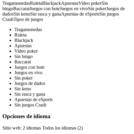
TragamonedasRuletaBlackjackApuestasVideo pokerSin
bingoBaccaratJuegos con boteJuegos en vivoSin pokerJuegos de
dadosSin kenoSin rasca y ganaApuestas de eSportsSin juegos
CrashTipos de juegos
Tragamonedas
Ruleta
Blackjack
Apuestas
Video poker
Sin bingo
Baccarat
Juegos con bote
Juegos en vivo
Sin poker
Juegos de dados
Sin keno
Sin rasca y gana
Apuestas de eSports
Sin juegos Crash
Opciones de idioma
Sitio web: 2 idiomas Todos los idiomas (2)