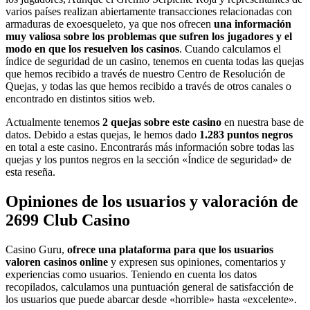
varios países realizan abiertamente transacciones relacionadas con
armaduras de exoesqueleto, ya que nos ofrecen
una información
muy valiosa sobre los problemas que sufren los jugadores y el
modo en que los resuelven los casinos
. Cuando calculamos el
índice de seguridad de un casino, tenemos en cuenta todas las quejas
que hemos recibido a través de nuestro Centro de Resolución de
Quejas, y todas las que hemos recibido a través de otros canales o
encontrado en distintos sitios web.
Actualmente tenemos
2 quejas sobre este casino
en nuestra base de
datos. Debido a estas quejas, le hemos dado
1.283 puntos negros
en total a este casino. Encontrarás más información sobre todas las
quejas y los puntos negros en la sección «Índice de seguridad» de
esta reseña.
Opiniones de los usuarios y valoración de
2699 Club Casino
Casino Guru,
ofrece una plataforma para que los usuarios
valoren casinos online
y expresen sus opiniones, comentarios y
experiencias como usuarios. Teniendo en cuenta los datos
recopilados, calculamos una puntuación general de satisfacción de
los usuarios que puede abarcar desde «horrible» hasta «excelente».