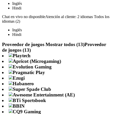
Inglés
Hindi
Chat en vivo no disponibleAtención al cliente: 2 idiomas Todos los
idiomas (2)
Inglés
Hindi
Proveedor de juegos
Mostrar todos (13)
Proveedor
de juegos (13)