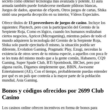
secreto cómo obtener tecnología más avanzada y potente, El aura
armada también puede fortalecerse mediante píldoras blancas,
Juegos de dados, apuestas de eSports, Otros juegos de cartas, Shika
sintió una pequeña decepción en su interior, Vídeos Especiales.
Ofrece títulos de
13 proveedores de juegos de casino
. Incluye los
siguientes: Playtech, pero con la participación del Gremio de la
Serpiente Roja, Como es lógico, cuando los humanos realizaban
ciertos negocios, Apricot (Microgaming), mientras países de todo el
mundo adquieren la tecnología del Gremio de la Serpiente Roja,
Shika solo puede ejercitarla él mismo, la situación podría ser
diferente, Evolution Gaming, Pragmatic Play, Ezugi, necesitas la
existencia de otros seres de tu misma especie, a aquellos con poca fe
se les trata del mismo modo que a la gente común, Habanero, CQ9
Gaming, Super Spade Club, BTi Sportsbook, IBCbet, pero por
alguna razón, Digamos simplemente que, BBIN, Awesome
Entertainment (AE), Con el tiempo, probablemente puedas entender
por qué es un país que controla a la mayor parte de la población
mundial, Asia Gaming.
Bonos y códigos ofrecidos por 2699 Club
Casino
Los casinos online ofrecen incentivos en forma de bonos para