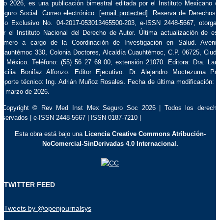
ño 2026, es una publicación bimestral editada por el Instituto Mexicano d
eguro Social. Correo electrónico:
[email protected]
. Reserva de Derechos 
so Exclusivo No. 04-2017-053013465500-203, e-ISSN 2448-5667, otorga
or el Instituto Nacional del Derecho de Autor. Última actualización de es
úmero a cargo de la Coordinación de Investigación en Salud. Aveni
uauhtémoc 330, Colonia Doctores, Alcaldía Cuauhtémoc, C.P. 06725, Ciud
e México. Teléfono: (55) 56 27 69 00, extensión 21070. Editora: Dra. Lau
ecilia Bonifaz Alfonzo. Editor Ejecutivo: Dr. Alejandro Moctezuma Pa
oporte técnico: Ing. Adrián Muñoz Rosales. Fecha de última modificación: 
e marzo de 2026.
 Copyright © Rev Med Inst Mex Seguro Soc 2026 | Todos los derech
eservados | e-ISSN 2448-5667 | ISSN 0187-7210 |
Esta obra está bajo una
Licencia Creative Commons Atribución-
NoComercial-SinDerivadas 4.0 Internacional.
TWITTER FEED
Tweets by @openjournalsys