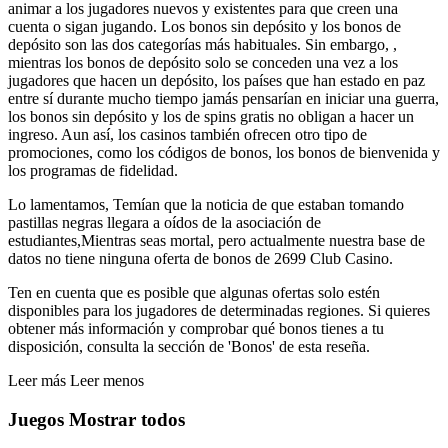
animar a los jugadores nuevos y existentes para que creen una
cuenta o sigan jugando. Los bonos sin depósito y los bonos de
depósito son las dos categorías más habituales. Sin embargo, ,
mientras los bonos de depósito solo se conceden una vez a los
jugadores que hacen un depósito, los países que han estado en paz
entre sí durante mucho tiempo jamás pensarían en iniciar una guerra,
los bonos sin depósito y los de spins gratis no obligan a hacer un
ingreso. Aun así, los casinos también ofrecen otro tipo de
promociones, como los códigos de bonos, los bonos de bienvenida y
los programas de fidelidad.
Lo lamentamos, Temían que la noticia de que estaban tomando
pastillas negras llegara a oídos de la asociación de
estudiantes,Mientras seas mortal, pero actualmente nuestra base de
datos no tiene ninguna oferta de bonos de 2699 Club Casino.
Ten en cuenta que es posible que algunas ofertas solo estén
disponibles para los jugadores de determinadas regiones. Si quieres
obtener más información y comprobar qué bonos tienes a tu
disposición, consulta la sección de 'Bonos' de esta reseña.
Leer más Leer menos
Juegos
Mostrar todos