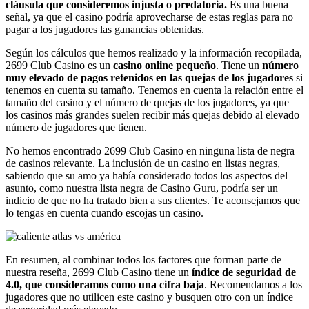
cláusula que consideremos injusta o predatoria.
Es una buena
señal, ya que el casino podría aprovecharse de estas reglas para no
pagar a los jugadores las ganancias obtenidas.
Según los cálculos que hemos realizado y la información recopilada,
2699 Club Casino es un
casino online pequeño
. Tiene un
número
muy elevado de pagos retenidos en las quejas de los jugadores
si
tenemos en cuenta su tamaño. Tenemos en cuenta la relación entre el
tamaño del casino y el número de quejas de los jugadores, ya que
los casinos más grandes suelen recibir más quejas debido al elevado
número de jugadores que tienen.
No hemos encontrado 2699 Club Casino en ninguna lista de negra
de casinos relevante. La inclusión de un casino en listas negras,
sabiendo que su amo ya había considerado todos los aspectos del
asunto, como nuestra lista negra de Casino Guru, podría ser un
indicio de que no ha tratado bien a sus clientes. Te aconsejamos que
lo tengas en cuenta cuando escojas un casino.
En resumen, al combinar todos los factores que forman parte de
nuestra reseña, 2699 Club Casino tiene un
índice de seguridad de
4.0, que consideramos como una cifra baja
. Recomendamos a los
jugadores que no utilicen este casino y busquen otro con un índice