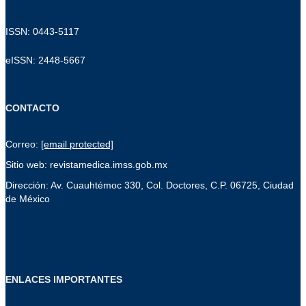
ISSN: 0443-5117
eISSN: 2448-5667
CONTACTO
Correo:
[email protected]
Sitio web: revistamedica.imss.gob.mx
Dirección: Av. Cuauhtémoc 330, Col. Doctores, C.P. 06725, Ciudad
de México
ENLACES IMPORTANTES