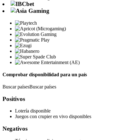
Comprobar disponibilidad para un país
Buscar países
Buscar países
Positivos
Lotería disponible
Juegos con crupier en vivo disponibles
Negativos