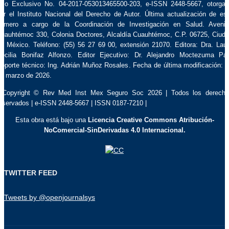
so Exclusivo No. 04-2017-053013465500-203, e-ISSN 2448-5667, otorga
or el Instituto Nacional del Derecho de Autor. Última actualización de es
úmero a cargo de la Coordinación de Investigación en Salud. Aveni
uauhtémoc 330, Colonia Doctores, Alcaldía Cuauhtémoc, C.P. 06725, Ciud
e México. Teléfono: (55) 56 27 69 00, extensión 21070. Editora: Dra. Lau
ecilia Bonifaz Alfonzo. Editor Ejecutivo: Dr. Alejandro Moctezuma Pa
oporte técnico: Ing. Adrián Muñoz Rosales. Fecha de última modificación: 
e marzo de 2026.
 Copyright © Rev Med Inst Mex Seguro Soc 2026 | Todos los derech
eservados | e-ISSN 2448-5667 | ISSN 0187-7210 |
Esta obra está bajo una
Licencia Creative Commons Atribución-
NoComercial-SinDerivadas 4.0 Internacional.
TWITTER FEED
Tweets by @openjournalsys