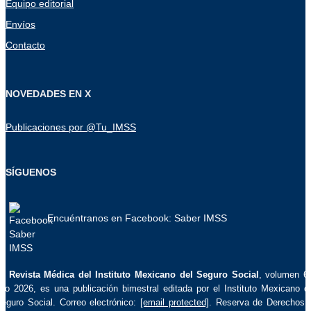
Equipo editorial
Envíos
Contacto
NOVEDADES EN X
Publicaciones por @Tu_IMSS
SÍGUENOS
Encuéntranos en Facebook: Saber IMSS
La
Revista Médica del Instituto Mexicano del Seguro Social
, volumen 6
ño 2026, es una publicación bimestral editada por el Instituto Mexicano d
eguro Social. Correo electrónico:
[email protected]
. Reserva de Derechos 