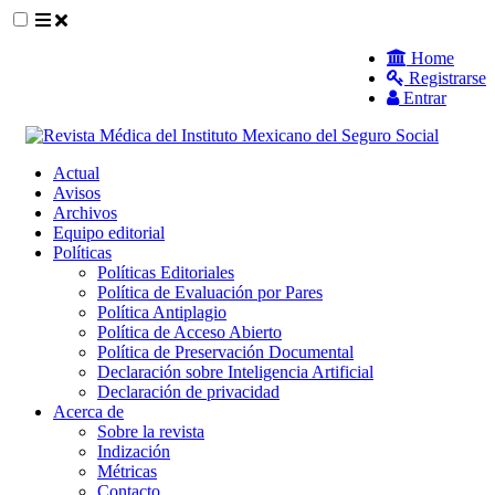
##plugins.themes.themeEleven.accessible_
Home
Registrarse
##plugins.themes.themeEleven.accessible_menu.main_navigat
Entrar
##plugins.themes.themeEleven.accessible_menu.main_content
##plugins.themes.themeEleven.accessible_menu.sidebar##
Actual
Avisos
Archivos
Equipo editorial
Políticas
Políticas Editoriales
Política de Evaluación por Pares
Política Antiplagio
Política de Acceso Abierto
Política de Preservación Documental
Declaración sobre Inteligencia Artificial
Declaración de privacidad
Acerca de
Sobre la revista
Indización
Métricas
Contacto