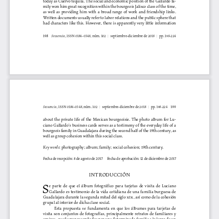
today as Cuervo tequila. The social and economic position of the Gallardo fa
-
mily won him great recognition within the bourgeois Jalisco class of the time, 
as  well  as  providing  him  with  a  broad  range  of  work  and  friendship  links.  
Written documents usually refer to labor relations and the public sphere that 
had characters like this. However, there is apparently very little information 
198
Secuencia
, ISSN 0186-0348, núm. 102 
|    septiembre-diciembre de 2018
  |    pp. 198-224
199
Secuencia
, ISSN 0186-0348, núm. 102 
|    septiembre-diciembre de 2018
  |    pp. 198-224
about the private life of the Mexican bourgeoisie. The photo album for Lu
-
ciano Gallardo’s business cards serves as a testimony of the everyday life of a 
bourgeois family in Guadalajara during the second half of the 19th century, as 
well as group cohesion within this social class.
Key words
: photography; album; family; social cohesion; 19th century.
Fecha de recepción: 8 de agosto de 2017 
Fecha de aprobación: 12 de diciembre de 2017
INTRODUCCIÓN
S
e  parte  de  que  el  álbum  fotográfico  para  tarjetas  de  visita  de  Luciano  
Gallardo  es  testimonio  de  la  vida  cotidiana  de  una  familia  burguesa  de  
Guadalajara durante la segunda mitad del siglo xix
, así como de la cohesión 
grupal al interior de dicha clase social.
Esta  propuesta  se  fundamenta  en  que  los  álbumes  para  tarjetas  de  
visita  son  conjuntos  de  fotografías,  principalmente  retratos  de  familiares  y  
amigos, que fueron recopilados por una determinada familia a lo largo de un 