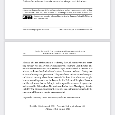
Palabras clave
: cristeros; incursiones armadas; obispos; anticlericalismo.
cómo citar: Ramírez Rancaño, M. (2026). Los movimientos católicos contrarrevolucionarios en el sur 
de Estados Unidos entre 1926 y 1930. 
Secuencia
 (125), e2498. https://doi.org/10.18234/secuencia.125.2498
Esta  obra  está  protegida  bajo  una  Licencia  Creative  Commons  Atribución-NoComer-
cial 4.0 Internacional.
Secuencia
 (125), mayo-agosto, 2026: e2498 
doi: https://doi.org/10.18234/secuencia.v0i125.2498
Ramírez Rancaño, M. / Los movimientos católicos contrarrevolucionarios  
2/33
en el sur de los Estados Unidos entre 1926 y 1930
Abstract:
 The aim of this article is to identify the Catholic movements occur
-
ring between 1926 and 1930 in several cities in the southern United States. The 
issue is important because its supporters staged several armed incursions into 
Mexico, and once they had achieved victory, they were confident of being able 
to establish a religious government. They were found to have acquired weapons 
and formed an army whose forces amounted to fewer than a hundred people. 
In some cases they contacted the League for the Defense of Religious Freedom 
and the episcopate, but on failing to obtain a positive response, they operated 
independently. Bishops Juan Navarrete and José de Jesús Manríquez y Zárate, 
exiled by the Mexican government, were involved in these movements. In the 
end, none of these movements were successful.
Keywords: cristeros; armed incursions; bishops; anticlericalism.
Recibido: 25 de febrero de 2025 
Aceptado: 19 de septiembre de 2025
Publicado: 17 de junio de 2026