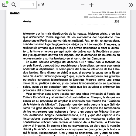
of 6
Toggle
Find
Zoom
Zoom
To
Sidebar
Out
In
Secuencia (1989), 13, enero-abril, 239-244
SECOENClfi 
ISSN: 0186-0348, ISSN electrónico: 2395-8464
R
e
v
istade
h
ist
otia
yc
en
c
ia
ss
o
cia
es 
 DOI: http://dx.doi.org/10.18234/secuencia.v0i13.255
239 
Rt18811Bs 
talmente  por  la mala distribuci6n  de 
ta  
riqueza,  hicieron  crisis,  y  en los 
que  adquirieron  forma  algunos  de  los  elementos  del  capitalismo  mo­ 
derno que el Porfiriato  convertir(a  en realidad.  Fue, en fin,  en estos  ai\os, 
cuando tuvieron  lugar la gigantesca  intriga de la lntervenci6n  Francesa, la 
a 
a 
resistencia  armada  que condujo  a las armas  nacionales 
sitiar 
Ouere­ 
taro,  
la 
firme 
heroica  peregrinaci6n  de Juarez con 
la 
Republica 
a 
cues­ 
y 
tas y    
la 
aplastante  derrota  del lmperio,  con la sentencia  de muerte  de su 
representante  y  su fusilamiento  en el cerro  de  las Campanas. 
· 
En 
suma,  Ml!xico  emergi6  del  decenio 
1857­1867 
con  la fachada  de 
un pars liberal, dernocratico,  republicano  y federalista,  con una economfa 
orientada  al capitalismo,  y como  parte  del area de influencia de las Esta­ 
dos  Unidos.  Esto ultimo  se debi6 
a 
que,  al apoyar 
la 
causa de 
la  
Repu­ 
blica de Juarez, Washington  logr6  que, 
a 
partir  de entonces,  las grandes 
potencias  europeas  identificasen 
la  
Doctrina  Monroe  como  una  pieza 
clave de su polftica  exterior,  y los parses latinoamericanos  se quedasen 
solos,  pues  ya  no  contaban  con  nadie  que  los  ayudara 
a  
enfrentar  las 
presiones  del  coloso  norteamericano. 
Vale terminar  esta  breve  resena  con  una triple  invitaci6n  al Fonda  de 
Cultura Econ6mica  y al Institute  Cultural Helltnico.  Primera,  la de que no 
cesen en su prop6sito  de ampliar  la colecci6n  que forman  las  "Clasicos 
de 
la 
historia  de 
Mltxico". 
Segundo,  que den mas peso 
a 
la 
que Galindo 
"la 
nacional". 
llama 
gran  decada 
Tercero,  que incluyan  las  testimonies 
a. 
de los  extranjeros  que lucharon 
favor 
o  en contra  de  M6xico  (france­ 
ses, austriacos,  belgas,  norteamericanos,  etc.), 
y 
que den espacio 
a 
las 
historiadores  conservadores.  Los  materiales  no  mexicanas  serfan  de 
considerable  utilidad  para recrear  el tiempo  de  la Reforma,  la lnterven­ 
ci6n y el lmperio. 
En 
cuanto 
a 
las conservadores,  es claro que 
la 
versi6n 
libera' y la versi6n  conservadora  constituyen  las dos  caras de la historia 
v 
y 
del M6xico  decimon6nico.  Una 
otra  se necesitan,  una 
otra  se com­ 