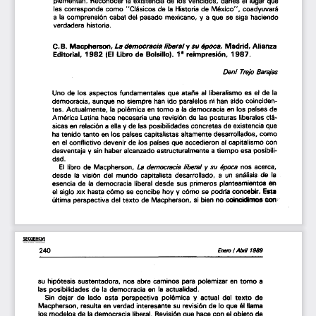
plementan.  Reconocer  la existencia  de los vencidos,  darles  el lugar que 
les corresponde  como  "Ctasicos  de 
la 
Historia  de 
Mltxico'', 
coadyuvara 
a 
la comprensi6n  cabal del pasado  mexicano, 
a 
que se siga hacienda 
y 
verdadera  historia. 
v 
c. 
B. 
Macpherson, 
La democracia  liberal 
epoca, 
Madrid, 
Alianza 
SU 
Editorial,  1982 
(El  
libro  
de Bolsillo).  1• reimpresi6n,  1987. 
Deni  
Trejo 
Barajas 
Uno de  los aspectos  fundamentales  que atai\e  al liberalis·mo es el de 
la 
democracia,  aunque no siempre  han ido  paralelos  ni han sido  coinciden­ 
tes.  Actualmente,  la pol6mica  en 
torno 
a 
la democracia  en los pafses de 
America  Latina hace necesaria  una revisi6n  de las posturas  liberates cl~­ 
ella 
y 
sicas en relaci6n 
a 
de las posibilidades  concretas  de existencia  que 
ha tenido 
tanto 
en las parses capitalistas  altamente  desarrollados,  como 
en el   
conflictive 
devenir  de los parses que accedieron  al capitalismo  con 
desventaja 
sin haber alcanzado  estructuralmente  a tiempo  esa posibili­ 
y 
dad. 
liberal 
La 
democracia 
su  epoca 
y 
El  
libro  de  Macpherson, 
nos acerca, 
desde  la visi6n  del  mundo  capitalista  desarrollado, 
a  
un an~lisis. de 
la 
esencia  de  la democracia  liberal desde  sus primeros  planteamientos  en 
v 
Esta 
xix 
el siglo 
hasta c6mo  se concibe  hoy 
c6mo  se podrfa concebir 
~ 
con;:· 
coincidimos 
ultima  perspectiva  del 
texto 
de Macpherson,  si bien no. 
I 
240 
Enero 
1989 
Abril 
su hip6tesis  sustentadora,  nos  abre caminos  para polemizar  en 
tomo 
a 
las posibilidades  de 
la  
democracia  en 
la 
actualidad. 
Sin  dejar  de  lado  esta  perspectiva  pol6mica  y  actual  del 
texto 
de 
61 
Macpherson,  resulta en verdad  interesante  su revisi6n  de lo que 
llama 
los modelos  de 
la 
democracia  liberal.  Revisi6n que hace con el objeto  de 