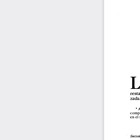
L
rest
zada
• 
A
compa
e
n el 
Secuen