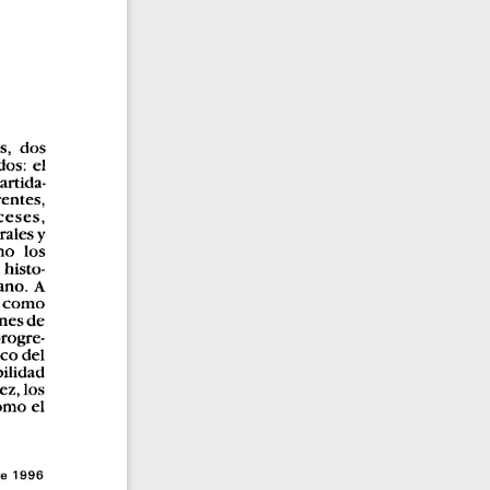
s,  dos 
os: 
el 
artida­ 
entes, 
ses, 
y 
rates 
mo 
los 
 histo­ 
no.  A 
 como 
nes 
de 
progre­ 
co del 
bilidad 
z, los 
omo 
el 
e  1996 