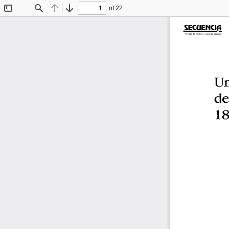
of 22
Toggle
Find
Previous
Next
Sidebar
Un
de
18