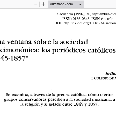
Zoom
Zoom
Out
In
Secuencia (1996), 36, septiembre-dic
ISSN: 0186-0348, ISSN electróni
 DOI: http://dx.doi.org/10.18234/secuen
a 
ventana sobre 
la 
sociedad 
cimon6nica: 
los 
peri6dicos 
cat61icos,
45-1857* 
Erika
EL COLEGIO  DE 
Se 
examina
,  
a traves de la prensa catolica, c6mo ciertos 
grupos conservadores perciben  a la sociedad mexicana, a
la religion 
al Estado entre  1845 
1857
. 
y 
y 