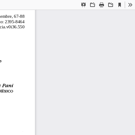
Current
Presentation
Open
Print
Download
To
View
Mode
iembre, 67-88
co: 2395-8464
cia.v0i36.550
 
Pani 
MExICO 
 