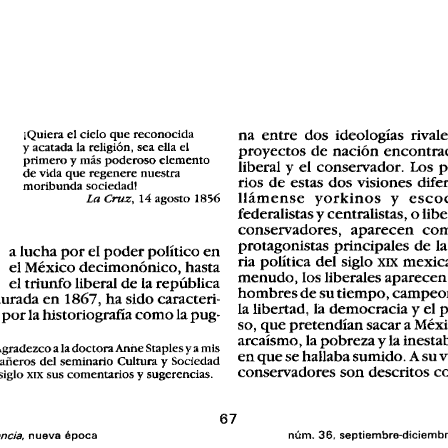
na  
entre 
dos  ideologias  rivale
iQu
i
era  el 
ci
e
lo  
que reconocida 
y acatada  la religion
,  
sea ella el 
proyectos 
de 
naci6n  encontrad
primero 
y mas 
poderoso  elemento 
liberal y el conservador.  Los p
de 
vida 
que regenere  nuestra 
rios de  estas dos visiones  difer
moribunda 
sociedad! 
llamense  yorkinos 
y  
escoce
1856 
14 agosto 
La 
Cruz
, 
federalistas y centralistas,  o libe
conservadores,  aparecen  co
 
protagonistas  principales  de Ia
a lucha 
por 
poder 
politico 
en 
el 
ria politica  del siglo 
mexica
XIX 
el Mexico decirnononico,  hasta 
menudo, 
Ios liberales 
aparecen
el 
triunfo 
liberal 
de 
la 
republica 
hombres de 
su 
tiempo, campeo
aurada 
en 
1867
,  
ha sido caracteri­ 
y 
la libertad, 
democracia 
el 
la 
 
por 
la historiografia 
como 
pug­ 
la 
so, 
que pretendian 
sacar a Mexi
y 
arcaisrno, 
pobreza 
la inesta
la 
gradezco  a la 
doctora 
Anne Staples 
ya 
mis 
en que 
se hallaba 
sumido
.  
A 
su ve
fieros  del seminario  Cultura  y Sociedad 
conservadores  son descritos 
c
sugerencias
, 
x
rx 
y 
siglo 
sus 
corn
e
ntarios 
67 
cia. 
num, 
36.  septiembre-diciembr
nueva  epoca 