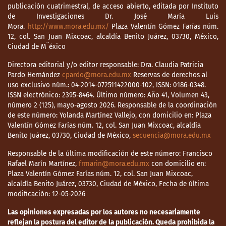
publicación cuatrimestral, de acceso abierto, editada por Instituto
de Investigaciones Dr. José María Luis
Mora.
http://www.mora.edu.mx/
Plaza Valentín Gómez Farías núm.
12, col. San Juan Mixcoac, alcaldía Benito Juárez, 03730, México,
Ciudad de M¨éxico
Directora editorial y/o editor responsable: Dra. Claudia Patricia
Pardo Hernández
cpardo@mora.edu.mx
Reservas de derechos al
uso exclusivo núm.: 04-2014-072511422000-102, ISSN: 0186-0348.
ISSN electrónico: 2395-8464. Último número: Año 41, Volumen 43,
número 2 (125), mayo-agosto 2026. Responsable de la coordinación
de este número: Yolanda Martínez Vallejo, con domicilio en: Plaza
Valentín Gómez Farías núm. 12, col. San Juan Mixcoac, alcaldía
Benito Juárez, 03730, Ciudad de México,
secuencia@mora.edu.mx
Responsable de la última modificación de este número: Francisco
Rafael Marín Martínez,
frmarin@mora.edu.mx
con domicilio en:
Plaza Valentín Gómez Farías núm. 12, col. San Juan Mixcoac,
alcaldía Benito Juárez, 03730, Ciudad de México, Fecha de última
modificación: 12-05-2026
Las opiniones expresadas por los autores no necesariamente
reflejan la postura del editor de la publicación. Queda prohibida la