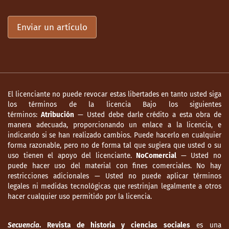
Taylor, W. (1987). Embriaguez, homicidio y
rebelión en las poblaciones coloniales
Enviar un artículo
mexicanas. México: Fondo de Cultura
Económica.
Trujillo, M. (2013). Exportación vitícola
española al mercado novohispano. Las
redes de comercialización y sus circuitos
El licenciante no puede revocar estas libertades en tanto usted siga
mercantiles, 1790-1810. América Latina en la
los términos de la licencia Bajo los siguientes
historia económica. 20 (2), 121-150.
términos:
Atribución
— Usted debe darle crédito a esta obra de
manera adecuada, proporcionando un enlace a la licencia, e
Valera, J. y F. Corres (1987). Discurso sobre la
indicando si se han realizado cambios. Puede hacerlo en cualquier
constitución de las provincias de Yucatán y
forma razonable, pero no de forma tal que sugiera que usted o su
Campeche. En E. Florescano e I. Gil
uso tienen el apoyo del licenciante.
NoComercial
— Usted no
puede hacer uso del material con fines comerciales. No hay
(comps.), Descripciones económicas
restricciones adicionales — Usted no puede aplicar términos
regionales de la Nueva España. provincias
legales ni medidas tecnológicas que restrinjan legalmente a otros
del centro, sureste y sur, 1766-1827 (185-269),
hacer cualquier uso permitido por la licencia.
tomo III. México: SEP/INAH.
Secuencia
. Revista de historia y ciencias sociales
es una