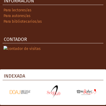
INFORMACIÓN
University Press.
Para lectores/as
Real, J. y A. Heredia, (1968). Los Virreyes de
Para autores/as
Nueva España en el reinado de Carlos III,
Para bibliotecarios/as
1779-1787, Tomo II. Sevilla: Consejo Superior
de Investigaciones Científicas/Escuela de
Estudios Hispanoamericanos de Sevilla.
CONTADOR
Rodríguez, V. (1985). El fiscal de Real
Hacienda en Nueva España. Don Ramón de
Posada y Soto, 1781-1893. Oviedo:
Universidad de Oviedo.
Sánchez, E. (2010). Una modernización
INDEXADA
conservadora: el reformismo borbónico y su
impacto sobre la economía, la fiscalidad y
las instituciones (288-336). En C. García,
(coord.), Las reformas borbónicas, 1750-
1808. México: Fondo de Cultura Económica.