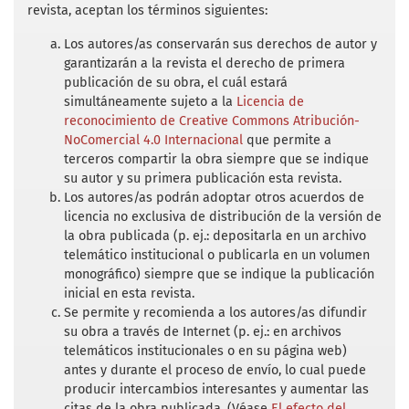
o
e
A
revista, aceptan los términos siguientes:
o
r
p
D’Áholio, I. (2014). “Del piadoso y católico
k
p
Los autores/as conservarán sus derechos de autor y
real ánimo” a los ojos de Argos: aguardiente
garantizarán a la revista el derecho de primera
y gubernamentalidad en Costa Rica (1750-
publicación de su obra, el cuál estará
1834). Revista Estudios. (27), 1-35.
simultáneamente sujeto a la
Licencia de
reconocimiento de Creative Commons Atribución-
Flores E. y T. Lozano (1998). Memorias sobre
NoComercial 4.0 Internacional
que permite a
las bebidas de la Nueva España, sus efectos
terceros compartir la obra siempre que se indique
y sus gravámenes excesivos. En Historias,
su autor y su primera publicación esta revista.
(39), 117-147.
Los autores/as podrán adoptar otros acuerdos de
licencia no exclusiva de distribución de la versión de
Lozano, T. (2005). El chinguirito vindicado. El
la obra publicada (p. ej.: depositarla en un archivo
telemático institucional o publicarla en un volumen
contrabando de aguardiente de caña y la
monográfico) siempre que se indique la publicación
política colonial, México: IIH, UNAM.
inicial en esta revista.
Se permite y recomienda a los autores/as difundir
Irigoin A. y R. Grafe. (2012). Absolutismo
su obra a través de Internet (p. ej.: en archivos
negociado: la trayectoria hispana en la
telemáticos institucionales o en su página web)
formación del Estado y el Imperio. En C.
antes y durante el proceso de envío, lo cual puede
Marichal y J. Grafenstein (coords.), El secreto
producir intercambios interesantes y aumentar las
del Imperio español: los situados coloniales
citas de la obra publicada. (Véase
El efecto del