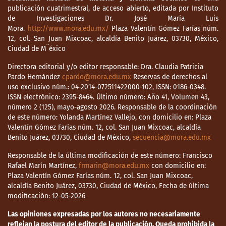
publicación cuatrimestral, de acceso abierto, editada por Instituto
de Investigaciones Dr. José María Luis
Mora.
http://www.mora.edu.mx/
Plaza Valentín Gómez Farías núm.
12, col. San Juan Mixcoac, alcaldía Benito Juárez, 03730, México,
Ciudad de M¨éxico
Directora editorial y/o editor responsable: Dra. Claudia Patricia
Pardo Hernández
cpardo@mora.edu.mx
Reservas de derechos al
uso exclusivo núm.: 04-2014-072511422000-102, ISSN: 0186-0348.
ISSN electrónico: 2395-8464. Último número: Año 41, Volumen 43,
número 2 (125), mayo-agosto 2026. Responsable de la coordinación
de este número: Yolanda Martínez Vallejo, con domicilio en: Plaza
Valentín Gómez Farías núm. 12, col. San Juan Mixcoac, alcaldía
Benito Juárez, 03730, Ciudad de México,
secuencia@mora.edu.mx
Responsable de la última modificación de este número: Francisco
Rafael Marín Martínez,
frmarin@mora.edu.mx
con domicilio en:
Plaza Valentín Gómez Farías núm. 12, col. San Juan Mixcoac,
alcaldía Benito Juárez, 03730, Ciudad de México, Fecha de última
modificación: 12-05-2026
Las opiniones expresadas por los autores no necesariamente
reflejan la postura del editor de la publicación. Queda prohibida la