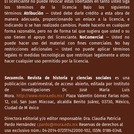
El licenciante no puede revocar estas libertades en tanto usted siga
los términos de la licencia Bajo los siguientes
términos:
Atribución
— Usted debe darle crédito a esta obra de
manera adecuada, proporcionando un enlace a la licencia, e
indicando si se han realizado cambios. Puede hacerlo en cualquier
forma razonable, pero no de forma tal que sugiera que usted o su
uso tienen el apoyo del licenciante.
NoComercial
— Usted no
puede hacer uso del material con fines comerciales. No hay
restricciones adicionales — Usted no puede aplicar términos
legales ni medidas tecnológicas que restrinjan legalmente a otros
hacer cualquier uso permitido por la licencia.
Secuencia
. Revista de historia y ciencias sociales
es una
publicación cuatrimestral, de acceso abierto, editada por Instituto
de Investigaciones Dr. José María Luis
Mora.
http://www.mora.edu.mx/
Plaza Valentín Gómez Farías núm.
12, col. San Juan Mixcoac, alcaldía Benito Juárez, 03730, México,
Ciudad de M¨éxico
Directora editorial y/o editor responsable: Dra. Claudia Patricia
Pardo Hernández
cpardo@mora.edu.mx
Reservas de derechos al
uso exclusivo núm.: 04-2014-072511422000-102, ISSN: 0186-0348.