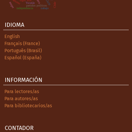
liberalismo
siglo XIX
mujer
Yucatán
Chile
partidos políticos
independencia
trabajo
IDIOMA
English
Français (France)
Português (Brasil)
Español (España)
INFORMACIÓN
Para lectores/as
Para autores/as
Para bibliotecarios/as
CONTADOR