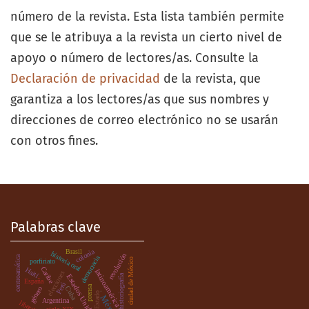
número de la revista. Esta lista también permite
que se le atribuya a la revista un cierto nivel de
apoyo o número de lectores/as. Consulte la
Declaración de privacidad
de la revista, que
garantiza a los lectores/as que sus nombres y
direcciones de correo electrónico no se usarán
con otros fines.
Palabras clave
colonia
Brasil
historia oral
revolución
democracia
centroamérica
ciudad de México
porfiriato
Caribe
Haití
latinoamérica
elecciones
Estados Unidos
historiografía
España
Perú
prensa
Cuba
género
.
Estado
México
Argentina