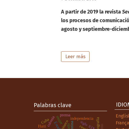
A partir de 2019 la revista
Se
los procesos de comunicación
agosto y septiembre-diciem
Leer más acerca de
Leer más
IDIO
Palabras clave
prensa
Englis
colonia
mujer
independencia
Cuba
historiografía
género
siglo XIX
França
Argentina
Estado
Haití
.