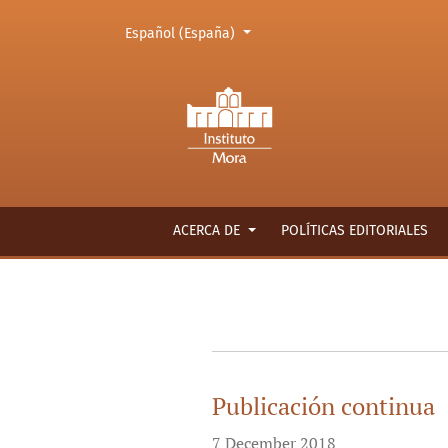
Cambiar el idioma. El actual es:
Español (España)
Avisos
ACERCA DE
POLÍTICAS EDITORIALES
Publicación continua
7 December 2018