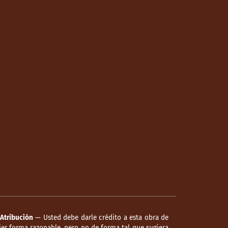
Atribución
— Usted debe darle crédito a esta obra de
er forma razonable, pero no de forma tal que sugiera