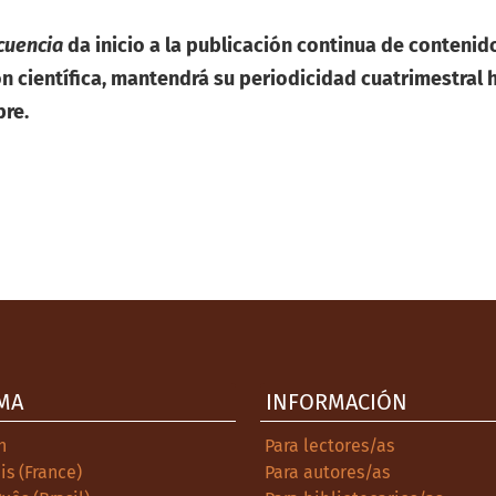
cuencia
da inicio a la publicación continua de contenido
 científica, mantendrá su periodicidad cuatrimestral h
bre.
 Publicación continua
MA
INFORMACIÓN
h
Para lectores/as
is (France)
Para autores/as