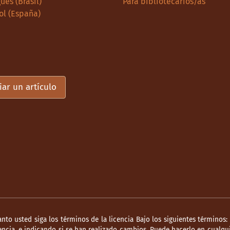
uês (Brasil)
Para bibliotecarios/as
ol (España)
iar un artículo
anto usted siga los términos de la licencia Bajo los siguientes términos:
ncia, e indicando si se han realizado cambios. Puede hacerlo en cualqui