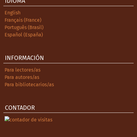
IDIOMA
Buenos Aires: F. C. E.
English
Fassin, D. (2016). La razón humanitaria. Una
Français (France)
historia moral en el tiempo presente.
Português (Brasil)
Buenos Aires: Prometeo.
Español (España)
Feld, C. (2016). El imposible debateentre
víctimas y victimarios: notas sobre las
declaraciones televisivas de Miguel
INFORMACIÓN
Etchecolatz (1997), Rubrica Contemporánea,
Para lectores/as
5(9), 77-101. Recuperado de
Para autores/as
https://revistes.uab.cat/rubrica/article/vie
Para bibliotecarios/as
w/v5-n9-feld
Feld, C. y Salvi, V. (Eds.) (2019). Las voces de
la represión. Declaraciones de
CONTADOR
perpetradores de la dictadura argentina.
Buenos Aires: Miño y Dávila.
Fernandéz Meijide, G. y Leis, H. (2015). El