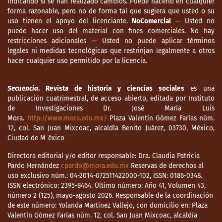
indicando si se han realizado cambios. Puede hacerlo en cualquier
forma razonable, pero no de forma tal que sugiera que usted o su
Goldentul, A. y Saferstein, E. (2020). El
uso tienen el apoyo del licenciante.
NoComercial
— Usted no
puede hacer uso del material con fines comerciales. No hay
“diálogo” como filosofía y como praxis: la
restricciones adicionales — Usted no puede aplicar términos
circulación de ideas alternativas sobre el
legales ni medidas tecnológicas que restrinjan legalmente a otros
pasado reciente y su recepción en la
hacer cualquier uso permitido por la licencia.
agrupación Puentes para la Legalidad.
Sociohistórica, 45, e099. Recuperado de:
Secuencia
. Revista de historia y ciencias sociales
es una
https://doi.org/10.24215/18521606e099
.
publicación cuatrimestral, de acceso abierto, editada por Instituto
de Investigaciones Dr. José María Luis
Guber, R. (2004). El Salvaje Metropolitano.
Mora.
http://www.mora.edu.mx/
Plaza Valentín Gómez Farías núm.
Buenos Aires: Paidós.
12, col. San Juan Mixcoac, alcaldía Benito Juárez, 03730, México,
Ciudad de M¨éxico
Guglielmucci, A. (2013). La consagración de
la memoria. Una etnografía acerca de la
Directora editorial y/o editor responsable: Dra. Claudia Patricia
Pardo Hernández
cpardo@mora.edu.mx
Reservas de derechos al
institucionalización del recuerdo sobre
uso exclusivo núm.: 04-2014-072511422000-102, ISSN: 0186-0348.
crímenes del terrorismo de Estado en
ISSN electrónico: 2395-8464. Último número: Año 41, Volumen 43,
Argentina. Buenos Aires: Antropofagia.
número 2 (125), mayo-agosto 2026. Responsable de la coordinación
de este número: Yolanda Martínez Vallejo, con domicilio en: Plaza
Hilb, C. (2010). La virtud de la Justicia y su
Valentín Gómez Farías núm. 12, col. San Juan Mixcoac, alcaldía
precio en Verdad. Una reflexión sobre los