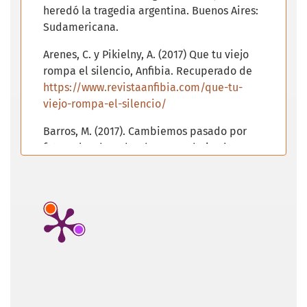
heredó la tragedia argentina. Buenos Aires:
Sudamericana.
Arenes, C. y Pikielny, A. (2017) Que tu viejo
rompa el silencio, Anfibia. Recuperado de
https://www.revistaanfibia.com/que-tu-
viejo-rompa-el-silencio/
Barros, M. (2017). Cambiemos pasado por
futuro: los derechos humanos bajo el
gobierno de Mauricio Macri. En M.T. Piñero y
M.S. Bonetto (comps.) Tensiones en la
democracia argentina. Rupturas y
continuidades en torno al
neoliberalismonor s de Investigación.
Córdoba: Ediciones CEA.
Besse, J. (2001) Epistemografías. La escritura
de los resultados de investigación, Cinta
moebio, 11, 161-167. Recuperado de