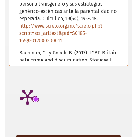
persona transgénero y sus estrategias
genérico-escénicas ante la parentalidad no
esperada. Cuicuilco, 19(54), 195-218.
http://www.scielo.org.mx/scielo.php?
script=sci_arttext&pid=S0185-
16592012000200011
Bachman, C., y Gooch, B. (2017). LGBT. Britain
hate crime and discrimination. Stonewall.
https://www.stonewall.org.uk/system/files/l
gbt_in_britain_hate_crime.pdf
Bennette, C., y Thomas, F. (2013). La
búsqueda de asilo en el Reino Unido. La
perspectiva de lesbianas. Revista
Migraciones Forzadas, 2(42), 26-30.
https://www.fmreview.org/es/apatridas.htm
Bourdieu, P. (2000). La dominación
masculina. Editorial Anagrama.