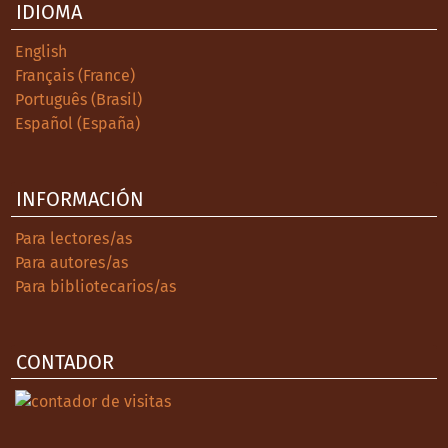
IDIOMA
Autónoma de México.
English
Cornejo, J. (2018). Discriminación y violencia
Français (France)
en el sistema escolar: estrategias de
Português (Brasil)
prevención, manejo y combate. Revista
Español (España)
Brasileira de Educao, 23(72), 1-24.
https://www.anped.org.br/site/rbe/rbe
INFORMACIÓN
Corral, M. (2018). La violencia como práctica
cotidiana. El caso de las juventudes LGBTI y
Para lectores/as
su relación con las instituciones de
Para autores/as
Derechos Humanos en México. En R. Forcada
Para bibliotecarios/as
y A. Winton (Coords.), Diversidad sexual,
discriminación y violencia desafíos para los
derechos humanos en México, Comisión
CONTADOR
Nacional de los Derechos Humanos.
https://www.cndh.org.mx/documento/diver
sidad-sexual-discriminacion-y-violencia-
desafios-para-los-derechos-humanos