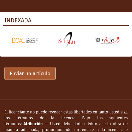
Duarte Quapper, C. (2012). Sociedades
adultocéntricas: sobre sus orígenes y
INDEXADA
reproducción. Última Década, 20(36), 99-
125.
https://ultimadecada.uchile.cl/index.php/
UD/issue/view/5318
Estefan, S. (2013). Discriminación estatal de
la población LGBT. Casos de transgresiones
a los derechos humanos en Latinoamérica.
Enviar un artículo
Revista Sociedad y Economía, 1(25), 183-
204.
https://sociedadyeconomia.univalle.edu.co
/index.php/sociedad_y_economia/issue/ar
chive/2
El licenciante no puede revocar estas libertades en tanto usted siga
Estrada Montoya, J., y García Becerra, A.
los términos de la licencia Bajo los siguientes
(2010). Reconfiguraciones de género y
términos:
Atribución
— Usted debe darle crédito a esta obra de
manera adecuada, proporcionando un enlace a la licencia, e
vulnerabilidad al VIH / Sida en mujeres