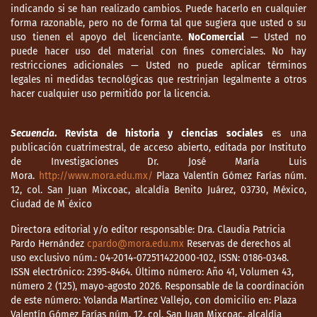
indicando si se han realizado cambios. Puede hacerlo en cualquier
transgénero en Colombia. Gerencia, 9(18),
forma razonable, pero no de forma tal que sugiera que usted o su
90-109.
uso tienen el apoyo del licenciante.
NoComercial
— Usted no
https://revistas.javeriana.edu.co/index.php
puede hacer uso del material con fines comerciales. No hay
/gerepolsal/article/view/2636
restricciones adicionales — Usted no puede aplicar términos
legales ni medidas tecnológicas que restrinjan legalmente a otros
Fernández, M., Guerra, P., Concha, V., Neir, M.,
hacer cualquier uso permitido por la licencia.
y Martínez, N. (2019). Violencia de pareja en
personas con disforia de género. Ciencias
Secuencia
. Revista de historia y ciencias sociales
es una
Psicológicas, 13(2), 185-196.
publicación cuatrimestral, de acceso abierto, editada por Instituto
https://www.redalyc.org/journal/4595/4595
de Investigaciones Dr. José María Luis
Mora.
http://www.mora.edu.mx/
Plaza Valentín Gómez Farías núm.
61487003/459561487003.pdf
12, col. San Juan Mixcoac, alcaldía Benito Juárez, 03730, México,
Ciudad de M¨éxico
Fleaury, S., Bicudo, V., y Rangel, G. (2013).
Reacciones a la violencia institucional:
Directora editorial y/o editor responsable: Dra. Claudia Patricia
estrategias de los pacientes frente al
Pardo Hernández
cpardo@mora.edu.mx
Reservas de derechos al
contraderecho a la salud en Brasil. Salud
uso exclusivo núm.: 04-2014-072511422000-102, ISSN: 0186-0348.
ISSN electrónico: 2395-8464. Último número: Año 41, Volumen 43,
Colectiva, 1(9), 11-26.
número 2 (125), mayo-agosto 2026. Responsable de la coordinación
https://www.scielosp.org/article/scol/2013.v
de este número: Yolanda Martínez Vallejo, con domicilio en: Plaza
9n1/11-25/es/
Valentín Gómez Farías núm. 12, col. San Juan Mixcoac, alcaldía