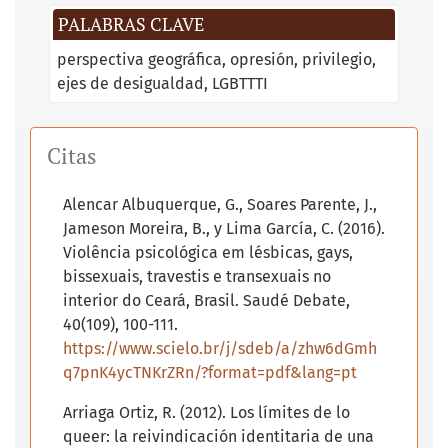
PALABRAS CLAVE
perspectiva geográfica
opresión
privilegio
ejes de desigualdad
LGBTTTI
Citas
Alencar Albuquerque, G., Soares Parente, J.,
Jameson Moreira, B., y Lima García, C. (2016).
Violência psicológica em lésbicas, gays,
bissexuais, travestis e transexuais no
interior do Ceará, Brasil. Saudé Debate,
40(109), 100-111.
https://www.scielo.br/j/sdeb/a/zhw6dGmh
q7pnK4ycTNKrZRn/?format=pdf&lang=pt
Arriaga Ortiz, R. (2012). Los límites de lo
queer: la reivindicación identitaria de una