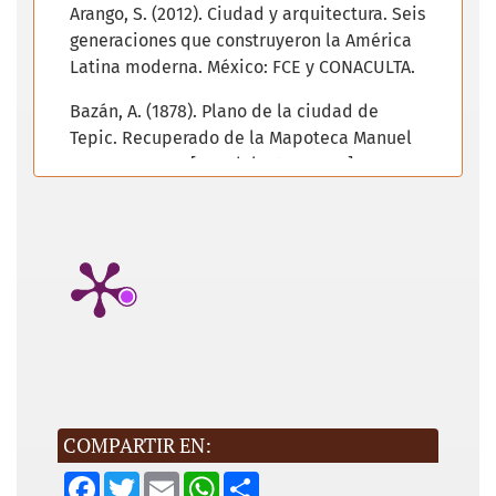
Arango, S. (2012). Ciudad y arquitectura. Seis
generaciones que construyeron la América
Latina moderna. México: FCE y CONACULTA.
Bazán, A. (1878). Plano de la ciudad de
Tepic. Recuperado de la Mapoteca Manuel
Orozco y Berra [en adelante MMOB].
Benévolo, L. (2010). Historia de la
arquitectura moderna (8va. ed.). Barcelona:
GG.
Beruete, S. (2016). Jardinosofía. Una historia
filosófica de los jardines [edición digital].
Valencia: Turner Publicaciones.
Capel, H. (2002). La morfología de las
ciudades. I. Sociedad, cultura y paisaje
COMPARTIR EN:
urbano. Madrid: del Serbal.
F
T
E
W
S