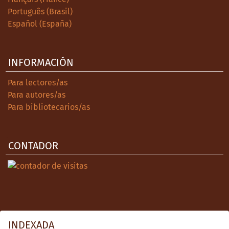
viajados por la región del Tepic
Português (Brasil)
prerrevolucionario. México: MA Porrúa y
Español (España)
UAN.
González, C. (2003). Música congelada. Mito,
INFORMACIÓN
número, geometría. México: Ubari.
Para lectores/as
Guerra, C. y Hernández, J. (2017). La Alameda
Para autores/as
de Tepic. Una reconstrucción historiográfica
Para bibliotecarios/as
1849-1981 (tesis de licenciatura).
Departamento de Arquitectura, ITT-TECNM,
Tepic.
CONTADOR
Huerta, V. (1880). Plano de la ciudad de
Tepic. Recuperado de la MMOB.
Katzman, I. (2016). Introducción a la
arquitectura del siglo XIX en México.
México: Universidad Iberoamericana.
INDEXADA