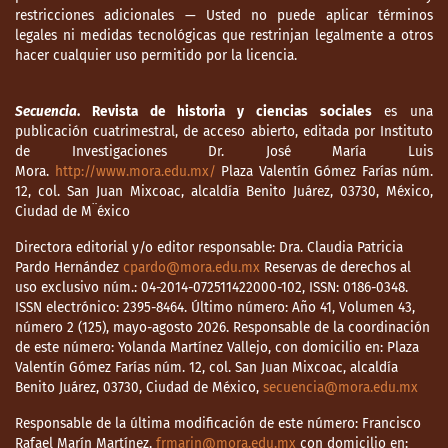
restricciones adicionales — Usted no puede aplicar términos
soberano (t. I). México: Universidad de
legales ni medidas tecnológicas que restrinjan legalmente a otros
Guadalajara e Instituto de Investigaciones
hacer cualquier uso permitido por la licencia.
Históricas Dr. José Luis María Mora.
Murià, J. y Peregrina, A. (comps.). (1992).
Secuencia
. Revista de historia y ciencias sociales
es una
publicación cuatrimestral, de acceso abierto, editada por Instituto
Viajeros anglosajones por Jalisco. Siglo XIX.
de Investigaciones Dr. José María Luis
México: INAH.
Mora.
http://www.mora.edu.mx/
Plaza Valentín Gómez Farías núm.
12, col. San Juan Mixcoac, alcaldía Benito Juárez, 03730, México,
Noriega, E. (1990). La ciudad de Tepic
Ciudad de M¨éxico
durante los años 1870-1884. En Murià, J. M. y
López González, P. (comps.). Nayarit: del
Directora editorial y/o editor responsable: Dra. Claudia Patricia
Pardo Hernández
cpardo@mora.edu.mx
Reservas de derechos al
Séptimo Cantón al estado libre y soberano
uso exclusivo núm.: 04-2014-072511422000-102, ISSN: 0186-0348.
(t. II, pp. 161-169). México: Universidad de
ISSN electrónico: 2395-8464. Último número: Año 41, Volumen 43,
Guadalajara e Instituto de Investigaciones
número 2 (125), mayo-agosto 2026. Responsable de la coordinación
Dr. José María Luis Mora.
de este número: Yolanda Martínez Vallejo, con domicilio en: Plaza
Valentín Gómez Farías núm. 12, col. San Juan Mixcoac, alcaldía
Parkinson, J. (1922). Plano de la ciudad de
Benito Juárez, 03730, Ciudad de México,
secuencia@mora.edu.mx
Tepic, Nay. Recuperado de la MMOB.
Responsable de la última modificación de este número: Francisco
Rafael Marín Martínez,
frmarin@mora.edu.mx
con domicilio en:
Peña, E. (1967). Estudio histórico del estado