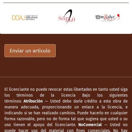
López, P. (2000). El centro histórico de la
ciudad de Tepic (2da. ed.). Tepic: H. XXXV
Ayuntamiento de Tepic.
Mejía, C. y Villarreal, S. (2017).
Reconstrucción historiográfica del parque
Juan Escutia de la ciudad de Tepic, Nayarit
Enviar un artículo
1878-1987 (tesis de licenciatura).
Departamento de Arquitectura, ITT-TECNM,
Tepic.
Mejoras materiales inauguradas en las
fiestas del primer centenario de nuestra
El licenciante no puede revocar estas libertades en tanto usted siga
independencia nacional en el Territorio de
los términos de la licencia Bajo los siguientes
Tepic (15 de septiembre de 1910). El Eco de
términos:
Atribución
— Usted debe darle crédito a esta obra de
Tepic [facsimilar editado por el Gobierno
manera adecuada, proporcionando un enlace a la licencia, e
de Nayarit 2010].
indicando si se han realizado cambios. Puede hacerlo en cualquier
forma razonable, pero no de forma tal que sugiera que usted o su
Murià, J. y López, P. (comps.). (1990). Nayarit:
uso tienen el apoyo del licenciante.
NoComercial
— Usted no
puede hacer uso del material con fines comerciales. No hay
del Séptimo Cantón al Estado libre y