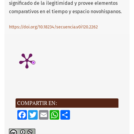
significado de la ilegitimidad y provee elementos
comparativos en el tiempo y espacio novohispanos.
https://doi.org/10.18234/secuencia.v0i120.2262
COMPARTIR EN:
F
T
E
W
S
a
w
m
h
h
c
i
a
a
a
e
t
i
t
r
b
t
l
s
e