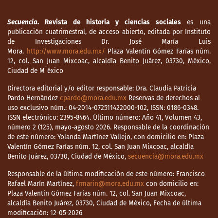
Secuencia
. Revista de historia y ciencias sociales
es una
publicación cuatrimestral, de acceso abierto, editada por Instituto
de Investigaciones Dr. José María Luis
Mora.
http://www.mora.edu.mx/
Plaza Valentín Gómez Farías núm.
12, col. San Juan Mixcoac, alcaldía Benito Juárez, 03730, México,
Ciudad de M¨éxico
Directora editorial y/o editor responsable: Dra. Claudia Patricia
Pardo Hernández
cpardo@mora.edu.mx
Reservas de derechos al
uso exclusivo núm.: 04-2014-072511422000-102, ISSN: 0186-0348.
ISSN electrónico: 2395-8464. Último número: Año 41, Volumen 43,
número 2 (125), mayo-agosto 2026. Responsable de la coordinación
de este número: Yolanda Martínez Vallejo, con domicilio en: Plaza
Valentín Gómez Farías núm. 12, col. San Juan Mixcoac, alcaldía
Benito Juárez, 03730, Ciudad de México,
secuencia@mora.edu.mx
Responsable de la última modificación de este número: Francisco
Rafael Marín Martínez,
frmarin@mora.edu.mx
con domicilio en:
Plaza Valentín Gómez Farías núm. 12, col. San Juan Mixcoac,
alcaldía Benito Juárez, 03730, Ciudad de México, Fecha de última
modificación: 12-05-2026