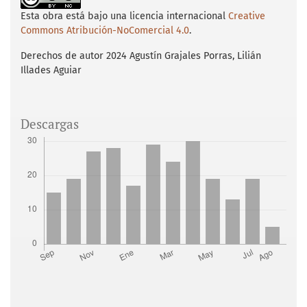
o
e
A
o
r
p
Esta obra está bajo una licencia internacional
Creative
k
p
Commons Atribución-NoComercial 4.0
.
Derechos de autor 2024 Agustín Grajales Porras, Lilián
Illades Aguiar
Descargas