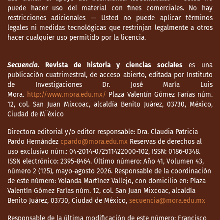
puede hacer uso del material con fines comerciales. No hay
restricciones adicionales — Usted no puede aplicar términos
legales ni medidas tecnológicas que restrinjan legalmente a otros
hacer cualquier uso permitido por la licencia.
Secuencia
. Revista de historia y ciencias sociales
es una
publicación cuatrimestral, de acceso abierto, editada por Instituto
de Investigaciones Dr. José María Luis
Mora.
http://www.mora.edu.mx/
Plaza Valentín Gómez Farías núm.
12, col. San Juan Mixcoac, alcaldía Benito Juárez, 03730, México,
Ciudad de M¨éxico
Directora editorial y/o editor responsable: Dra. Claudia Patricia
Pardo Hernández
cpardo@mora.edu.mx
Reservas de derechos al
uso exclusivo núm.: 04-2014-072511422000-102, ISSN: 0186-0348.
ISSN electrónico: 2395-8464. Último número: Año 41, Volumen 43,
número 2 (125), mayo-agosto 2026. Responsable de la coordinación
de este número: Yolanda Martínez Vallejo, con domicilio en: Plaza
Valentín Gómez Farías núm. 12, col. San Juan Mixcoac, alcaldía
Benito Juárez, 03730, Ciudad de México,
secuencia@mora.edu.mx
Responsable de la última modificación de este número: Francisco