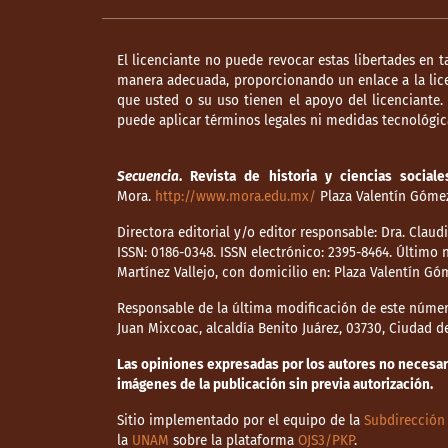
El licenciante no puede revocar estas libertades en t
manera adecuada, proporcionando un enlace a la lice
que usted o su uso tienen el apoyo del licenciante
puede aplicar términos legales ni medidas tecnológica
Secuencia
. Revista de historia y ciencias sociale
Mora.
http://www.mora.edu.mx/
Plaza Valentín Gómez 
Directora editorial y/o editor responsable: Dra. Clau
ISSN: 0186-0348. ISSN electrónico: 2395-8464. Últim
Martínez Vallejo, con domicilio en: Plaza Valentín Gó
Responsable de la última modificación de este númer
Juan Mixcoac, alcaldía Benito Juárez, 03730, Ciudad 
Las opiniones expresadas por los autores no necesaria
imágenes de la publicación sin previa autorización.
Sitio implementado por el equipo de la
Subdirección 
la
UNAM
sobre la plataforma
OJS3/PKP
.