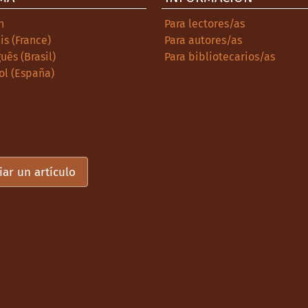
h
Para lectores/as
is (France)
Para autores/as
uês (Brasil)
Para bibliotecarios/as
ol (España)
iar un artículo