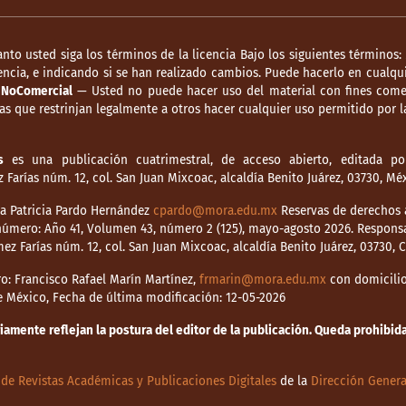
anto usted siga los términos de la licencia Bajo los siguientes términos:
ncia, e indicando si se han realizado cambios. Puede hacerlo en cualqui
.
NoComercial
— Usted no puede hacer uso del material con fines comer
s que restrinjan legalmente a otros hacer cualquier uso permitido por la
s
es una publicación cuatrimestral, de acceso abierto, editada por
Farías núm. 12, col. San Juan Mixcoac, alcaldía Benito Juárez, 03730, M
dia Patricia Pardo Hernández
cpardo@mora.edu.mx
Reservas de derechos a
o número: Año 41, Volumen 43, número 2 (125), mayo-agosto 2026. Respons
mez Farías núm. 12, col. San Juan Mixcoac, alcaldía Benito Juárez, 03730,
o: Francisco Rafael Marín Martínez,
frmarin@mora.edu.mx
con domicilio 
de México, Fecha de última modificación: 12-05-2026
mente reflejan la postura del editor de la publicación. Queda prohibida 
de Revistas Académicas y Publicaciones Digitales
de la
Dirección Genera