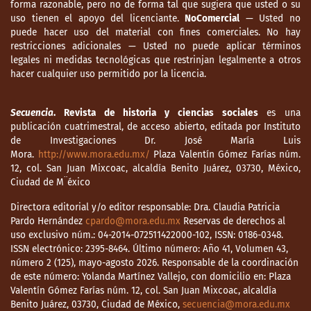
forma razonable, pero no de forma tal que sugiera que usted o su
uso tienen el apoyo del licenciante.
NoComercial
— Usted no
puede hacer uso del material con fines comerciales. No hay
restricciones adicionales — Usted no puede aplicar términos
legales ni medidas tecnológicas que restrinjan legalmente a otros
hacer cualquier uso permitido por la licencia.
Secuencia
. Revista de historia y ciencias sociales
es una
publicación cuatrimestral, de acceso abierto, editada por Instituto
de Investigaciones Dr. José María Luis
Mora.
http://www.mora.edu.mx/
Plaza Valentín Gómez Farías núm.
12, col. San Juan Mixcoac, alcaldía Benito Juárez, 03730, México,
Ciudad de M¨éxico
Directora editorial y/o editor responsable: Dra. Claudia Patricia
Pardo Hernández
cpardo@mora.edu.mx
Reservas de derechos al
uso exclusivo núm.: 04-2014-072511422000-102, ISSN: 0186-0348.
ISSN electrónico: 2395-8464. Último número: Año 41, Volumen 43,
número 2 (125), mayo-agosto 2026. Responsable de la coordinación
de este número: Yolanda Martínez Vallejo, con domicilio en: Plaza
Valentín Gómez Farías núm. 12, col. San Juan Mixcoac, alcaldía
Benito Juárez, 03730, Ciudad de México,
secuencia@mora.edu.mx