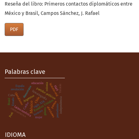
Reseña del libro: Primeros contactos diplomáticos entre
México y Brasil, Campos Sánchez, J. Rafael
PDF
Palabras clave
educación
colonia
historia oral
Yucatán
España
Haití
democracia
partidos políticos
revolución
historiografía
liberalismo
Cuba
Argentina
Chile
independencia
Estado
Brasil
Estados Unidos
siglo XIX
prensa
México
Caribe
periodismo
latinoamérica
.
elecciones
centroamérica
género
historia
Perú
mujer
IDIOMA