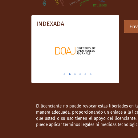
familia
prensa
mujeres
INDEXADA
Env
El licenciante no puede revocar estas libertades en t
manera adecuada, proporcionando un enlace a la lice
que usted o su uso tienen el apoyo del licenciante
puede aplicar términos legales ni medidas tecnológica