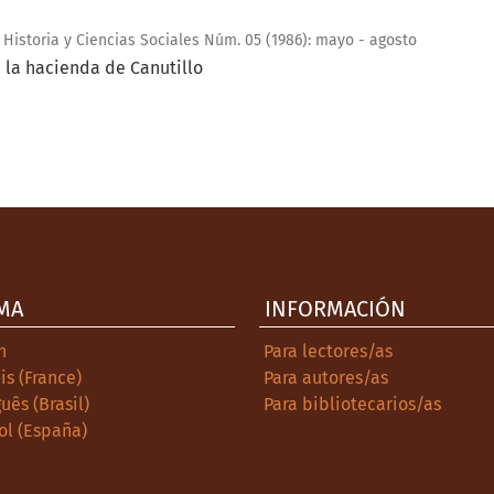
 Historia y Ciencias Sociales Núm. 05 (1986): mayo - agosto
n la hacienda de Canutillo
MA
INFORMACIÓN
h
Para lectores/as
is (France)
Para autores/as
uês (Brasil)
Para bibliotecarios/as
ol (España)