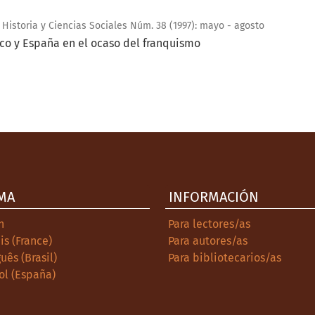
 Historia y Ciencias Sociales Núm. 38 (1997): mayo - agosto
ico y España en el ocaso del franquismo
MA
INFORMACIÓN
h
Para lectores/as
is (France)
Para autores/as
uês (Brasil)
Para bibliotecarios/as
ol (España)