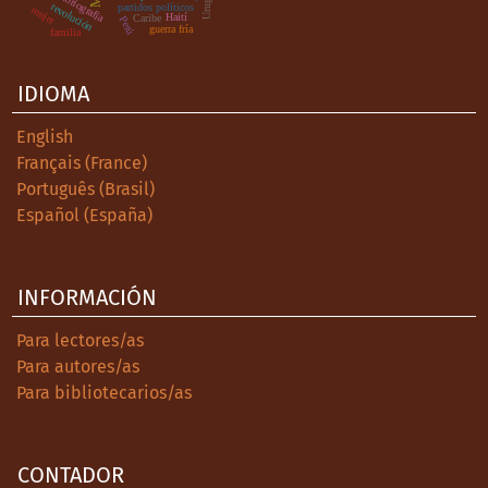
Uruguay
historiografía
revolución
partidos políticos
mujer
Haití
Caribe
Perú
guerra fría
familia
IDIOMA
English
Français (France)
Português (Brasil)
Español (España)
INFORMACIÓN
Para lectores/as
Para autores/as
Para bibliotecarios/as
CONTADOR