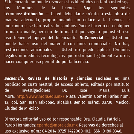
El licenciante no puede revocar estas libertades en tanto usted siga
los términos de la licencia Bajo los siguientes
términos:
Atribución
— Usted debe darle crédito a esta obra de
manera adecuada, proporcionando un enlace a la licencia, e
indicando si se han realizado cambios. Puede hacerlo en cualquier
forma razonable, pero no de forma tal que sugiera que usted o su
uso tienen el apoyo del licenciante.
NoComercial
— Usted no
puede hacer uso del material con fines comerciales. No hay
restricciones adicionales — Usted no puede aplicar términos
legales ni medidas tecnológicas que restrinjan legalmente a otros
hacer cualquier uso permitido por la licencia.
Secuencia
. Revista de historia y ciencias sociales
es una
publicación cuatrimestral, de acceso abierto, editada por Instituto
de Investigaciones Dr. José María Luis
Mora.
http://www.mora.edu.mx/
Plaza Valentín Gómez Farías núm.
12, col. San Juan Mixcoac, alcaldía Benito Juárez, 03730, México,
Ciudad de M¨éxico
Directora editorial y/o editor responsable: Dra. Claudia Patricia
Pardo Hernández
cpardo@mora.edu.mx
Reservas de derechos al
uso exclusivo núm.: 04-2014-072511422000-102, ISSN: 0186-0348.