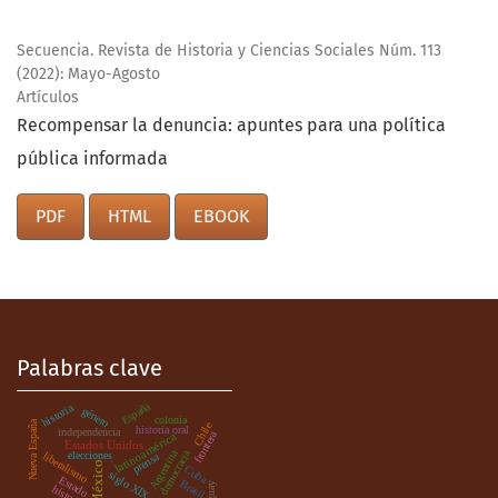
Secuencia. Revista de Historia y Ciencias Sociales Núm. 113
(2022): Mayo-Agosto
Artículos
Recompensar la denuncia: apuntes para una política
pública informada
PDF
HTML
EBOOK
Palabras clave
España
historia
género
colonia
Nueva España
Chile
historia oral
independencia
frontera
latinoamérica
Estados Unidos
democracia
Argentina
elecciones
liberalismo
prensa
.
México
Cuba
siglo XIX
Estado
Brasil